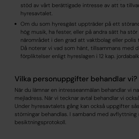
stöd av vårt berättigade intresse av att ta tillva
hyresavtalet.
Om du som hyresgäst uppträder på ett störand
hög musik, ha fester, eller på andra sätt ha stör
närområdet i den grad att vaktbolag eller polis t
Då noterar vi vad som hänt, tillsammans med dat
förpliktelser enligt hyreslagen i 12 kap. jordabal
Vilka personuppgifter behandlar vi?
När du lämnar en intresseanmälan behandlar vi n
mejladress. När vi tecknar avtal behandlar vi oc
Under hyresavtalets gång kan också uppgifter s
störningar behandlas. I samband med avflyttning r
besiktningsprotokoll.