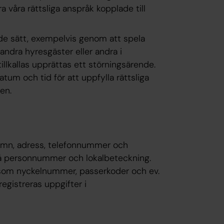
ra våra rättsliga anspråk kopplade till
e sätt, exempelvis genom att spela
 andra hyresgäster eller andra i
illkallas upprättas ett störningsärende.
um och tid för att uppfylla rättsliga
ken.
amn, adress, telefonnummer och
kså personnummer och lokalbeteckning.
åsom nyckelnummer, passerkoder och ev.
egistreras uppgifter i