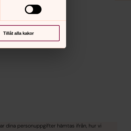
Tillåt alla kakor
 var dina personuppgifter hämtas ifrån, hur vi