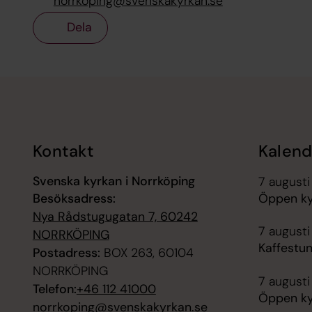
norrkoping@svenskakyrkan.se
Dela
Tillbaka till toppen
Tillbaka till innehållet
Kontakt
Kalend
Svenska kyrkan i Norrköping
7 augusti
Besöksadress:
Öppen ky
Nya Rådstugugatan 7, 60242
7 augusti
NORRKÖPING
Kaffestu
Postadress:
BOX 263, 60104
NORRKÖPING
7 augusti
Telefon:
+46 112 41000
Öppen ky
norrkoping@svenskakyrkan.se