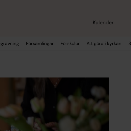
Kalender
egravning
Församlingar
Förskolor
Att göra i kyrkan
S