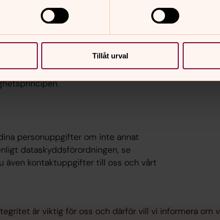
e leder till tecknat hyresavtal raderas
r referenspersoners uppgifter som
Tillåt urval
ed anledning av bokföringslagen. Avtalet
ghetsprincipen.
 dina personuppgifter om inte annat
enligt dataskyddsförordningen, se
u även kontaktuppgifter till oss och vårt
tegritet är viktig för oss och därför vill vi informera om