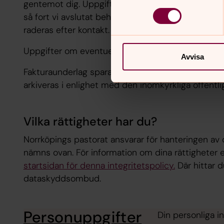
gentemot dig. Uppgifter i intresseanmälan som int
så fort vi avslutat behandlingen, detsamma gälle
raderas efter kontakt.
Uppgifter om eventuella störningar sparas i två år.
Avvisa
Fakturaunderlag sparas av oss i upp till åtta år m
arkiveras i enlighet med den inomkyrkliga offentli
Vilka rättigheter har du?
Norrköpings pastorat ansvarar för hanteringen av
nämns ovan. För information om dina rättigheter 
startsidan för denna integritetspolicy.
Där hittar d
dataskyddsombud.
Personuppgifter
Din personliga in