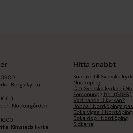
er
Hitta snabbt
Kontakt till Svenska kyrk
 09.00
Norrköping
rka, Borgs kyrka
Om Svenska kyrkan i No
Personuppgifter (GDPR)
 10.00
Vad händer i kyrkan?
nden, Klockargården
Jobba i Norrköpings pas
Boka vigsel i Norrköping
Boka dop i Norrköping
 10.00
Sidkarta
rka, Kimstads kyrka