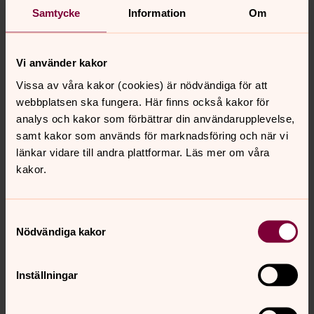
ett år efter gravsättningen.
Samtycke
Information
Om
Vilka andra får del av dina
Vi använder kakor
personuppgifter?
Vissa av våra kakor (cookies) är nödvändiga för att
Uppgifter om den kyrkliga handlingen såsom innehåll i
webbplatsen ska fungera. Här finns också kakor för
tal, vilka psalmer som valts m.m. delas med den präst
analys och kakor som förbättrar din användarupplevelse,
som utför handlingen. Prästen är självständigt ansvarig
samt kakor som används för marknadsföring och när vi
för att skydda de personuppgifter denne får tillgång till
länkar vidare till andra plattformar. Läs mer om våra
inom ramen för detta uppdrag. Vanligtvis sparar prästen
kakor.
uppgifter om den kyrkliga handlingen i sin egen
dokumentation, exempelvis i en pärm. Om du har frågor
om detta går det bra att kontakta Norrköpings pastorat
Samtyckesval
eller berörd präst direkt.
Nödvändiga kakor
För att kunna behandla personuppgifter anlitar vi
leverantörer av IT-system och andra tjänster. Beroende
Inställningar
på typ av tjänst kan sådana leverantörer komma att få
tillgång till eller hantera dina personuppgifter. Alltid när vi