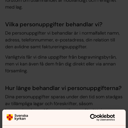
förutom om utlämnandet är nödvändigt och i enlighet
med lag.
Vilka personuppgifter behandlar vi?
De personuppgifter vi behandlar är i normalfallet namn,
adress, telefonnummer, e-postadress, din relation till
den avlidne samt faktureringsuppgifter.
Vanligtvis får vi dina uppgifter från begravningsbyrån,
men vi kan även få dem från dig direkt eller via annan
församling.
Hur länge behandlar vi personuppgifterna?
Dina personuppgifter sparas under den tid som stadgas
av tillämpliga lagar och föreskrifter, såsom
begravningslagen. Vissa uppgifter om förrättningen
kommer att sparas för historiska ändamål i en så kallad
ministerialbok. Dina kontaktuppgifter behandlas i upp till