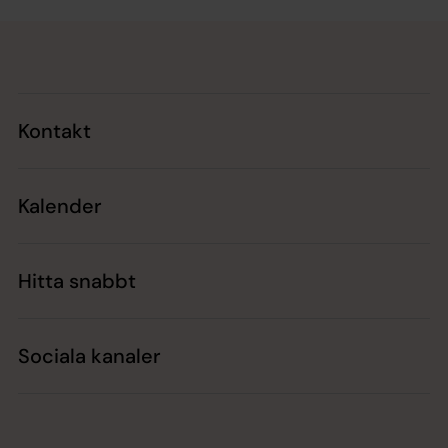
Tillbaka till toppen
Tillbaka till innehållet
Kontakt
Kalender
Hitta snabbt
Sociala kanaler