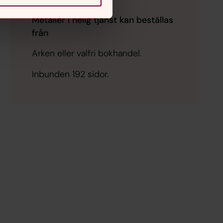
Metaller i helig tjänst kan beställas
från
Arken eller valfri bokhandel.
Inbunden 192 sidor.