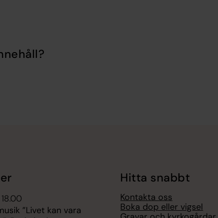
nnehåll?
er
Hitta snabbt
Kontakta oss
 18.00
Boka dop eller vigsel
sik ”Livet kan vara
Gravar och kyrkogårdar