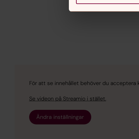
För att se innehållet behöver du acceptera ka
Se videon på Streamio i stället.
Ändra inställningar