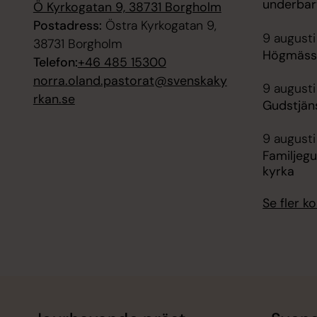
underbar
Ö Kyrkogatan 9, 38731 Borgholm
Postadress:
Östra Kyrkogatan 9,
9 augusti
38731 Borgholm
Högmässa
Telefon:
+46 485 15300
norra.oland.pastorat@svenskaky
9 augusti
rkan.se
Gudstjän
9 augusti
Familjegu
kyrka
Se fler 