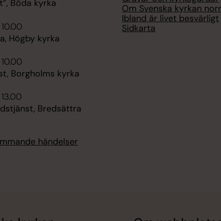
t”, Böda kyrka
Om Svenska kyrkan nor
Ibland är livet besvärligt
 10.00
Sidkarta
, Högby kyrka
 10.00
st, Borgholms kyrka
 13.00
dstjänst, Bredsättra
kommande händelser