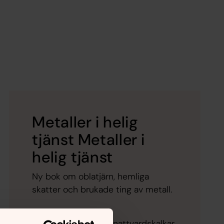
Metaller i helig
tjänst Metaller i
helig tjänst
Ny bok om oblatjärn, hemliga
skatter och brukade ting av metall.
Metaller! Ljusstakar, nattvardskalkar