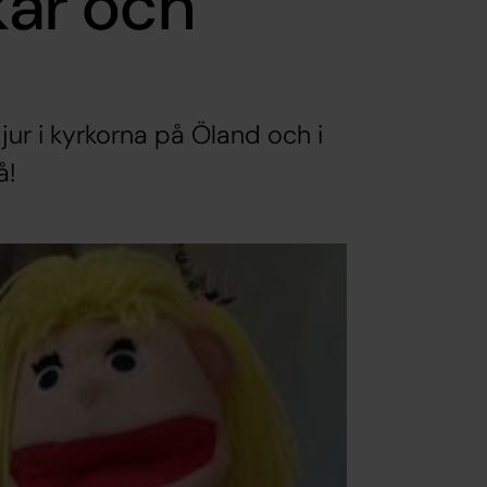
kar och
jur i kyrkorna på Öland och i
å!