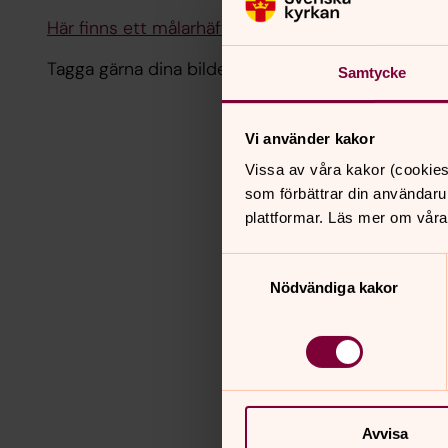
Här finns ett målarhäfte med drakar och odjur att 
Tagga gärna dina bilder i sociala medier med #d
Samtycke
Vi använder kakor
Vissa av våra kakor (cookies
som förbättrar din användaru
plattformar. Läs mer om våra
Samtyckesval
Nödvändiga kakor
Avvisa