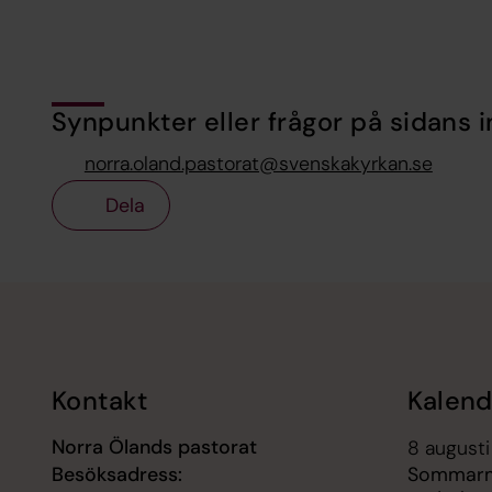
Synpunkter eller frågor på sidans i
norra.oland.pastorat@svenskakyrkan.se
Dela
Tillbaka till toppen
Tillbaka till innehållet
Kontakt
Kalend
Norra Ölands pastorat
8 augusti
Besöksadress:
Sommarmu