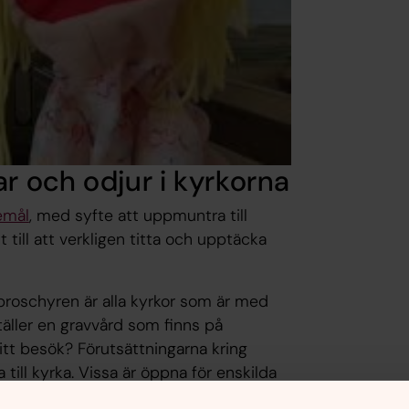
ar och odjur i kyrkorna
emål
, med syfte att uppmuntra till
till att verkligen titta och upptäcka
broschyren är alla kyrkor som är med
äller en gravvård som finns på
itt besök? Förutsättningarna kring
till kyrka. Vissa är öppna för enskilda