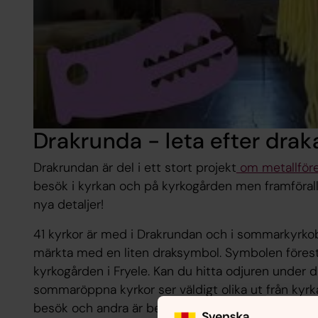
Drakrunda - leta efter drak
Drakrundan är del i ett stort projekt
om metallför
besök i kyrkan och på kyrkogården men framförallt 
nya detaljer!
41 kyrkor är med i Drakrundan och i sommarkyrko
märkta med en liten draksymbol. Symbolen förest
kyrkogården i Fryele. Kan du hitta odjuren under d
sommaröppna kyrkor ser väldigt olika ut från kyrka 
besök och andra är bemannade.