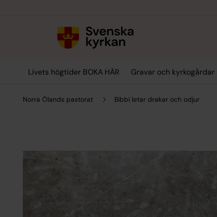
Till innehållet
Till undermeny
Livets högtider BOKA HÄR
Gravar och kyrkogårdar
Norra Ölands pastorat
Bibbi letar drakar och odjur