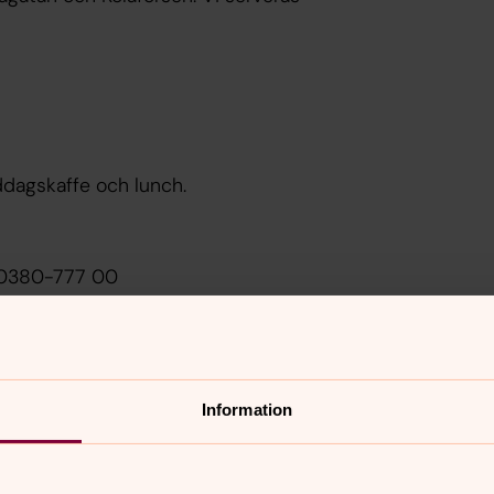
dagskaffe och lunch.
l. 0380-777 00
Information