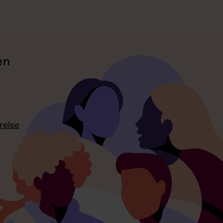
en
relse