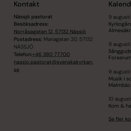
Kontakt
Kalend
Nässjö pastorat
9 augusti
Besöksadress:
Kyrkogår
Almesåkr
Norråsagatan 12, 57132 Nässjö
Postadress:
Mariagatan 20, 57132
9 augusti
NÄSSJÖ
Sångguds
Telefon:
+46 380 77700
Forserum
nassjo.pastorat@svenskakyrkan.
se
9 augusti
Musik i 
Malmbäck
10 august
Kom & ha 
Se fler 