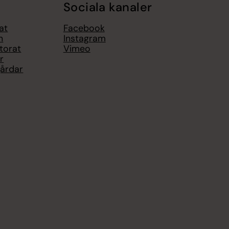
Sociala kanaler
at
Facebook
n
Instagram
torat
Vimeo
r
gårdar