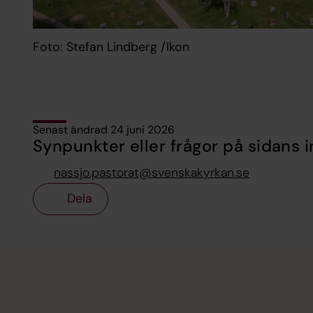
Foto: Stefan Lindberg /Ikon
Senast ändrad 24 juni 2026
Synpunkter eller frågor på sidans i
nassjo.pastorat@svenskakyrkan.se
Dela
Tillbaka till toppen
Tillbaka till innehållet