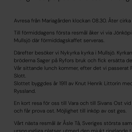
Avresa från Mariagården klockan 08.30. Åter cirka 
Till förmiddagens första resmål åker vi via Jönköp
Mullsjö där förmiddagskaffet serveras.
Därefter besöker vi Nykyrka kyrka i Mullsjö. Kyrkan
bröderna Sager på Ryfors bruk och fick ersätta den
Vår sittande lunch kommer, efter det vi passerat F
Slott.
Slottet byggdes år 1911 av Knut Henrik Littorin me
Ryssland.
En kort resa för oss till Vara och till Sivans Ost vi
och får prova ost. Möjlighet till inköp av ost ges.
Vårt nästa resmål är Åsle Tå, Sveriges största sam
ursprungliga platser, utmed den mjukt ringlande t