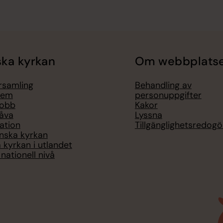
ka kyrkan
Om webbplats
örsamling
Behandling av
lem
personuppgifter
jobb
Kakor
åva
Lyssna
ation
Tillgänglighetsredogö
nska kyrkan
 kyrkan i utlandet
nationell nivå