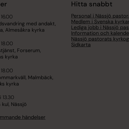
er
Hitta snabbt
Personal i Nässjö pastor
 16.00
Medlem i Svenska kyrka
dsvandring med andakt,
Lediga jobb i Nässjö pas
a, Almesåkra kyrka
Information och kalende
Nässjö pastorats kyrko
 18.00
Sidkarta
tjänst, Forserum,
s kyrka
 18.00
sommarkväll, Malmbäck,
s kyrka
i 13.30
kul, Nässjö
kommande händelser