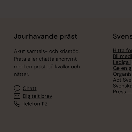
Jourhavande präst
Svens
Hitta f
Akut samtals- och krisstöd.
Bli med
Prata eller chatta anonymt
Lediga 
med en präst på kvällar och
Ge en g
Organis
nätter.
Act Sve
Svenska
Chatt
Press – 
Digitalt brev
Telefon 112