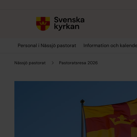
Till innehållet
Till undermeny
Personal i Nässjö pastorat
Information och kalend
Nässjö pastorat
Pastoratsresa 2026