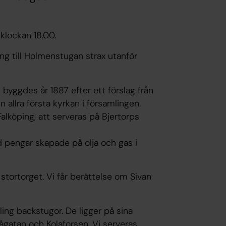
klockan 18.00.
ing till Holmenstugan strax utanför
 byggdes år 1887 efter ett förslag från
 allra första kyrkan i församlingen.
alköping, att serveras på Bjertorps
d pengar skapade på olja och gas i
d stortorget. Vi får berättelse om Sivan
ling backstugor. De ligger på sina
ågatan och Kolaforsen. Vi serveras