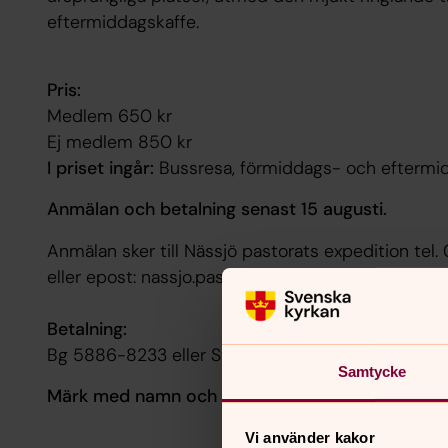
eftermiddagskaffe.
Pris:
Medlem 650 kr
Ej medlem 850 kr
I priset ingår:
Bussresa, förmiddags- och eftermid
Anmälan och betalning senast 15 augusti.
Anmälan sker till Nässjö pastorats expedition te
eller epost: nassjo.pastorat@svenskakyrkan.se
Betalning:
Bg 5886-8233 eller Swish 123 471 46 71.
Samtycke
Märk med namn och ”Resa 24 augusti”.
Vi använder kakor