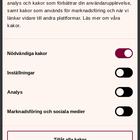
analys och kakor som förbättrar din användarupplevelse,
Möt "Lina med luren på Småländska
samt kakor som används för marknadsföring och när vi
Nationalencyklopedin".
länkar vidare till andra plattformar. Läs mer om våra
Lina Ragnar tar med alla åldrar in i Bibelns berättelser.
kakor.
Sång med ungdomar i församlingen. Kyrkkaffe.
12.00
Kyrkogårdsvandring, Norra Sandsjö kyrkogård
Samtyckesval
Köpmän och landshövdingar, borstbindare och
Nödvändiga kakor
skådespelare. En kyrkogårdsvandring i tid och rum med
Lennart Ericsson & Anders Lagerkvist.
Inställningar
***
Analys
VÄLKOMNA!
Marknadsföring och sociala medier
Tillåt alla kakor