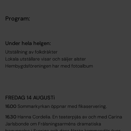
Program:
Under hela helgen:
Utställning av folkdräkter
Lokala utställare visar och säljer alster
Hembygdsföreningen har med fotoalbum
FREDAG 14 AUGUSTi
16.00
Sommarkyrkan öppnar med fikaservering.
16.30
Hanna Cordelia. En teaterpjäs av och med Carina
Jarlsbonde om Frälsningsarméns dramatiska
begynnelse i Sverige och dess första kommendör över