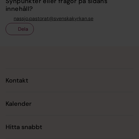
Synpunkter eller frågor på sidans
innehåll?
nassjo.pastorat@svenskakyrkan.se
Dela
Tillbaka till toppen
Tillbaka till innehållet
Kontakt
Kalender
Hitta snabbt