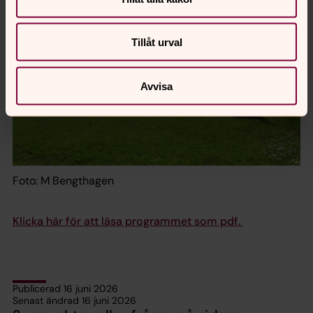
Tillåt urval
Avvisa
Foto: M Bengthagen
Klicka här för att läsa programmet som pdf.
Publicerad 16 juni 2026
Senast ändrad 16 juni 2026