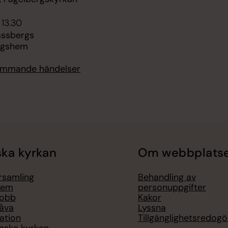
 13.30
Fässbergs
ngshem
kommande händelser
ka kyrkan
Om webbplats
örsamling
Behandling av
lem
personuppgifter
jobb
Kakor
åva
Lyssna
ation
Tillgänglighetsredogö