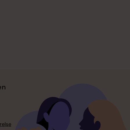
en
relse