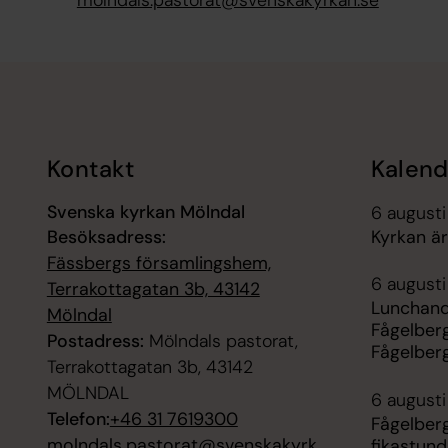
Tillbaka till toppen
Tillbaka till innehållet
Kontakt
Kalend
Svenska kyrkan Mölndal
6 augusti
Besöksadress:
Kyrkan ä
Fässbergs församlingshem,
6 augusti
Terrakottagatan 3b, 43142
Lunchand
Mölndal
Fågelberg
Postadress:
Mölndals pastorat,
Fågelber
Terrakottagatan 3b, 43142
MÖLNDAL
6 augusti
Telefon:
+46 31 7619300
Fågelberg
molndals.pastorat@svenskakyrk
fikastund