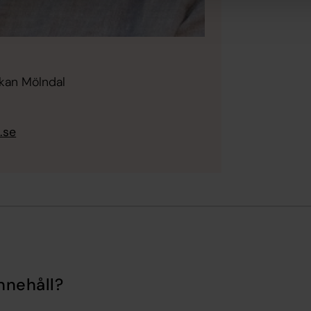
rkan Mölndal
.se
nnehåll?