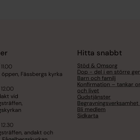
er
Hitta snabbt
Stöd & Omsorg
 11.00
Dop - del i en större g
r öppen, Fässbergs kyrka
Barn och familj
Konfirmation – tankar 
 12.00
och livet
akt vid
Gudstjänster
Begravningsverksamhet 
sträffen,
Bli medlem
gskyrkan
Sidkarta
 12.30
sträffen, andakt och
, Fågelbergskyrkan