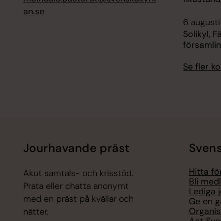
an.se
6 augusti
Solikyl, 
församli
Se fler 
Jourhavande präst
Svens
Hitta f
Akut samtals- och krisstöd.
Bli med
Prata eller chatta anonymt
Lediga 
med en präst på kvällar och
Ge en g
Organis
nätter.