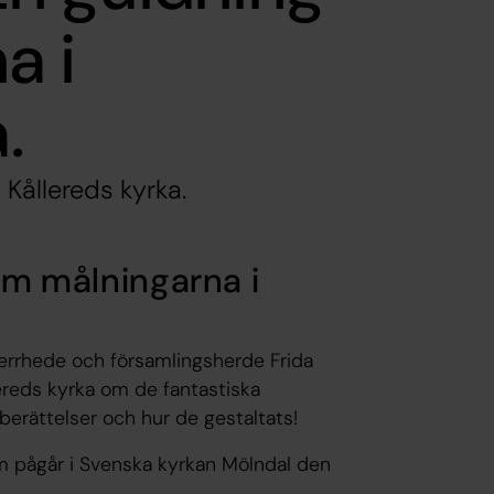
a i
.
Kållereds kyrka.
 om målningarna i
errhede och församlingsherde Frida
ereds kyrka om de fantastiska
lberättelser och hur de gestaltats!
m pågår i Svenska kyrkan Mölndal den