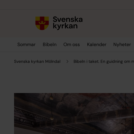
Till innehållet
Till undermeny
Sommar
Bibeln
Om oss
Kalender
Nyheter
Svenska kyrkan Mölndal
Bibeln i taket. En guidning om m