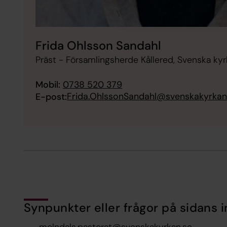
Frida Ohlsson Sandahl
Präst - Församlingsherde Kållered, Svenska ky
Mobil:
0738 520 379
Frida.OhlssonSandahl@svenskakyrkan
E-post:
Synpunkter eller frågor på sidans i
molndals.pastorat@svenskakyrkan.se