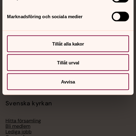
Marknadsföring och sociala medier
Jourhavande präst
Akut samtals- och krisstöd. Prata eller chatta anonymt
med en präst på kvällar och nätter.
Tillåt alla kakor
Chatt
Tillåt urval
Digitalt brev
Telefon 112
Avvisa
Svenska kyrkan
Hitta församling
Bli medlem
Lediga jobb