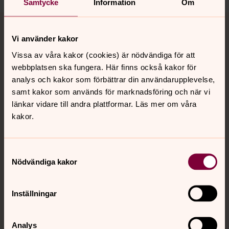
Samtycke
Information
Om
Tillbaka till toppen
Tillbaka till innehållet
Vi använder kakor
Vissa av våra kakor (cookies) är nödvändiga för att
Kontakt
webbplatsen ska fungera. Här finns också kakor för
analys och kakor som förbättrar din användarupplevelse,
samt kakor som används för marknadsföring och när vi
länkar vidare till andra plattformar. Läs mer om våra
Kalender
kakor.
Hitta snabbt
Samtyckesval
Nödvändiga kakor
Sociala kanaler
Inställningar
Analys