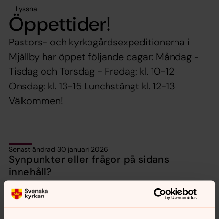
Lyssna
Öppettider!
Pastors- och kyrkogårdsexpeditionerna i
Mjällby har öppet följande dagar: Måndag -
Tisdag och Torsdag - Fredag: kl. 10-12
Onsdag: kl. 13-15 Lunchstängt kl. 12-13
Välkommen!
Senast ändrad 30 januari 2026
Synpunkter eller frågor på sidans
innehåll?
mjallby.forsamling@svenskakyrkan.se
Dela