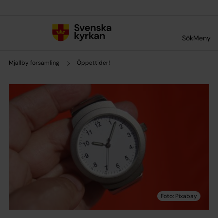
Till innehållet
Till undermeny
Sök
Meny
Mjällby församling
Öppettider!