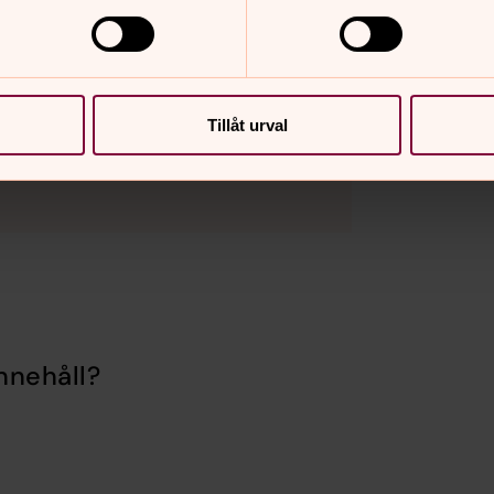
ter överenskommelse.
Tillåt urval
ariestad
nnehåll?