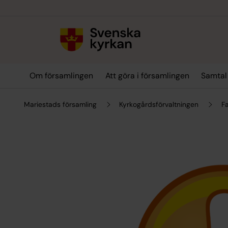
Till innehållet
Till undermeny
Om församlingen
Att göra i församlingen
Samtal
Mariestads församling
Kyrkogårdsförvaltningen
F