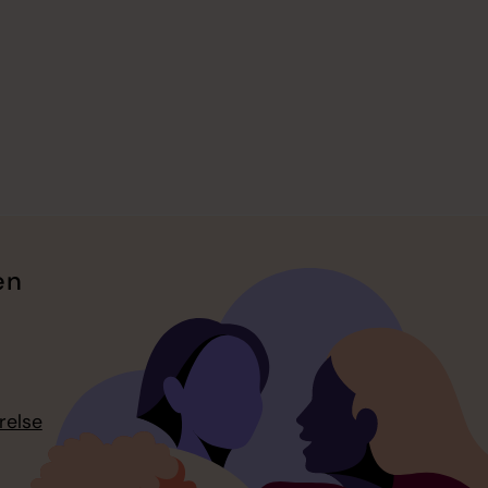
en
relse