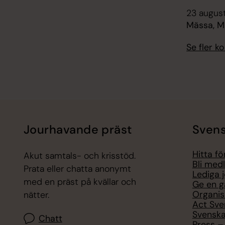
23 august
Mässa, M
Se fler 
Jourhavande präst
Svens
Hitta f
Akut samtals- och krisstöd.
Bli med
Prata eller chatta anonymt
Lediga 
med en präst på kvällar och
Ge en g
Organis
nätter.
Act Sve
Svenska
Chatt
Press – 