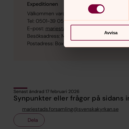
Expeditionen
Välkommen vardagar kl. 09.30-13.00 och ef
Tel: 0501-39 05 50
E-post:
mariestads.kgf@svenskakyrkan.se
Avvisa
Besöksadress: Muggebovägen 39, 542 33 M
Postadress: Box 2, 542 21 Mariestad
Senast ändrad 17 februari 2026
Synpunkter eller frågor på sidans i
mariestads.forsamling@svenskakyrkan.se
Dela