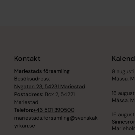
Tillbaka till toppen
Tillbaka till innehållet
Kontakt
Kalend
Mariestads församling
9 augusti
Besöksadress:
Mässa, M
Nygatan 23, 54231 Mariestad
16 augusti
Postadress:
Box 2, 54221
Mässa, M
Mariestad
Telefon:
+46 501 390500
16 august
mariestads.forsamling@svenskak
Sinnesro
yrkan.se
Mariehol