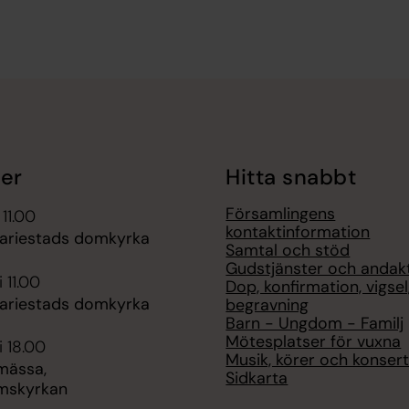
er
Hitta snabbt
Församlingens
 11.00
kontaktinformation
ariestads domkyrka
Samtal och stöd
Gudstjänster och andak
 11.00
Dop, konfirmation, vigsel
ariestads domkyrka
begravning
Barn - Ungdom - Familj
Mötesplatser för vuxna
i 18.00
Musik, körer och konser
mässa,
Sidkarta
mskyrkan