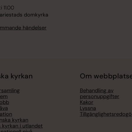
i 11.00
ariestads domkyrka
kommande händelser
ka kyrkan
Om webbplats
örsamling
Behandling av
lem
personuppgifter
jobb
Kakor
åva
Lyssna
ation
Tillgänglighetsredogö
nska kyrkan
 kyrkan i utlandet
nationell nivå