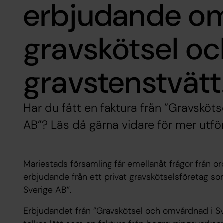
erbjudande o
gravskötsel oc
gravstenstvätt
Har du fått en faktura från ”Gravsköt
AB”? Läs då gärna vidare för mer utför
Mariestads församling får emellanåt frågor från o
erbjudande
från ett privat gravskötselsföretag s
Sverige AB”.
Erbjudandet
från ”Gravskötsel och omvårdnad i Sv