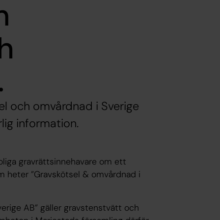
m
h
.
sel och omvårdnad i Sverige
lig information.
roliga gravrättsinnehavare om ett
om heter ”Gravskötsel & omvårdnad i
erige AB” gäller gravstenstvätt och