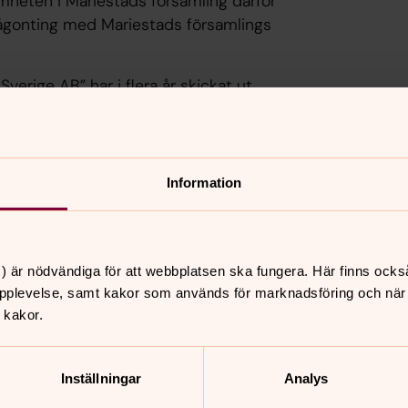
mheten i Mariestads församling därför
 någonting med Mariestads församlings
verige AB” har i flera år skickat ut
ill gravrättsinnehavare runt om i
h det är lätt att missa att det är just
 inte vill anlita företaget, vilket
Information
ds församling
kommer alltid med tydlig
) är nödvändiga för att webbplatsen ska fungera. Här finns ocks
pplevelse, samt kakor som används för marknadsföring och när vi
 kakor.
n
Inställningar
Analys