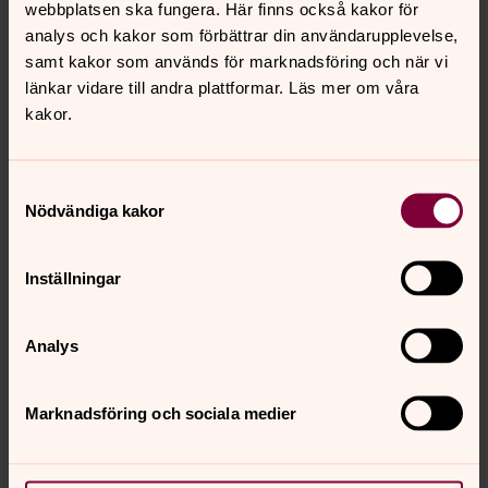
webbplatsen ska fungera. Här finns också kakor för
ÖBÖ 124 Bladh
analys och kakor som förbättrar din användarupplevelse,
samt kakor som används för marknadsföring och när vi
länkar vidare till andra plattformar. Läs mer om våra
Kontaktinformation
kakor.
Kyrkogårdsförvaltningen
Expeditionen
Samtyckesval
Välkommen vardagar kl. 09.30-13.00 och efter
Nödvändiga kakor
överenskommelse.
Tel: 0501-39 05 50
Inställningar
E-post:
mariestads.kgf@svenskakyrkan.se
Besöksadress: Muggebovägen 39, 542 33
Mariestad
Analys
Postadress: Box 2, 542 21 Mariestad
Marknadsföring och sociala medier