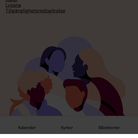
Lyssna
Tillgänglighetsredogörelse
Kalender
Kyrkor
Bibeltexter