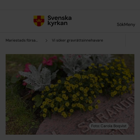
Till innehållet
Till undermeny
Sök
Meny
Mariestads församling
Vi söker gravrättsinnehavare