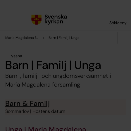
Till innehållet
Till undermeny
Sök
Meny
Maria Magdalena församling
Barn | Familj | Unga
Lyssna
Barn | Familj | Unga
Barn-, familj- och ungdomsverksamhet i
Maria Magdalena församling
Barn & Familj
Sommarlov | Höstens datum
Unga i Maria Magdalena