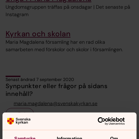
Ungdomsgruppen träffas på onsdagar | Det senaste på
Instagram
Kyrkan och skolan
Maria Magdalena församling har en rad olika
samarbeten med förskolor och skolor i församlingen.
Senast ändrad 7 september 2020
Synpunkter eller frågor på sidans
innehåll?
maria.magdalena@svenskakyrkan.se
Dela
Samtycke
Information
Om