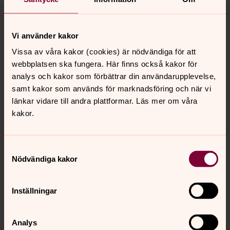
Tillbaka till toppen
Tillbaka till innehållet
Vi använder kakor
Vissa av våra kakor (cookies) är nödvändiga för att
Kontakt
webbplatsen ska fungera. Här finns också kakor för
analys och kakor som förbättrar din användarupplevelse,
samt kakor som används för marknadsföring och när vi
Kalender
länkar vidare till andra plattformar. Läs mer om våra
kakor.
Hitta snabbt
Samtyckesval
Nödvändiga kakor
Sociala kanaler
Inställningar
Analys