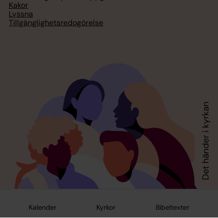
Kakor
Lyssna
Tillgänglighetsredogörelse
Kalender
Kyrkor
Bibeltexter