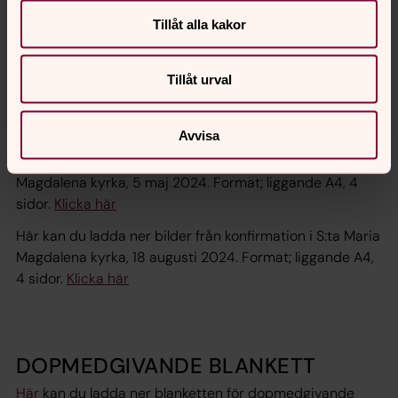
Här kan du ladda ner bilder
från konfirmation i S:ta Maria
Tillåt alla kakor
Magdalena kyrka, 27 augusti 2023. Format; liggande A4,
4 sidor.
Klicka här
Tillåt urval
Här kan du ladda ner bilder
från konfirmation i S:ta Maria
Magdalena kyrka, 17 december 2023. Format; liggande
A4, 4 sidor.
Klicka här
Avvisa
Här kan du ladda ner bilder från konfirmation i S:ta Maria
Magdalena kyrka, 5 maj 2024. Format; liggande A4, 4
sidor.
Klicka här
Här kan du ladda ner bilder från konfirmation i S:ta Maria
Magdalena kyrka, 18 augusti 2024. Format; liggande A4,
4 sidor.
Klicka här
DOPMEDGIVANDE BLANKETT
Här
kan du ladda ner blanketten för dopmedgivande