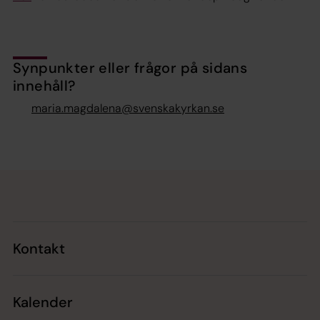
Synpunkter eller frågor på sidans
innehåll?
maria.magdalena@svenskakyrkan.se
Tillbaka till toppen
Tillbaka till innehållet
Kontakt
Kalender