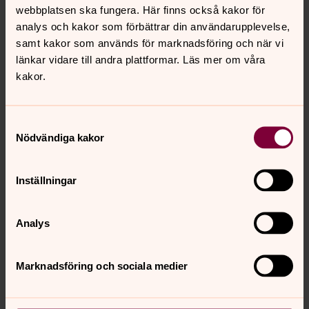
webbplatsen ska fungera. Här finns också kakor för
analys och kakor som förbättrar din användarupplevelse,
Anmälan till grupper med kö
samt kakor som används för marknadsföring och när vi
länkar vidare till andra plattformar. Läs mer om våra
Här samlar vi information om villkor för anmälningar till
kakor.
grupper med kö.
Ungdomsledare/konfirmationsleda
Samtyckesval
re policy
Nödvändiga kakor
Klicka här
och läs igenom
Inställningar
Här kan du ladda ner bilder
från konfirmation i S:ta Maria
Magdalena kyrka, 18 dec 2022. Format; liggande A4, 4
Analys
sidor.
Klicka här
Här kan du ladda ner bilder
från konfirmation i S:ta Maria
Marknadsföring och sociala medier
Magdalena kyrka, 23 april 2023. Format; liggande A4, 4
sidor.
Klicka här