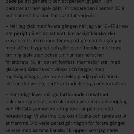
både på ett generellt och ett personligt plan. Hon
berättar att hon själv gått i Prideparaden i nästan 30 år
och har sett hur den har vuxit för varje år.
– När jag gick med första gången när jag var 16–17 år var
det pirrigt på ett annat sätt, lite läskigt kanske, det
krävdes ett större mod för mig att gå med. Nu går jag
med större trygghet och glädje, det handlar inte bara
om mig själv utan också om hur samhället har
förändrats. Nu är det en folkfest, människor står med
glädje vid sidorna och vinkar och flaggar med
regnbågsflaggor, det är en delad glädje på ett annat
sätt än det var då, berättar Linda Isbergs och fortsätter:
– Samtidigt lever många fortfarande i utsatthet,
polariseringar ökar, demokratiska värden är på nedgång
och HBTQIA+personers rättigheter är på flera sätt
hotade idag. Vi ska inte luta oss tillbaka och tänka att vi
är framme. Vid varje parad går någon för första gången,
kanske med samma känslor i kroppen som jag hade,