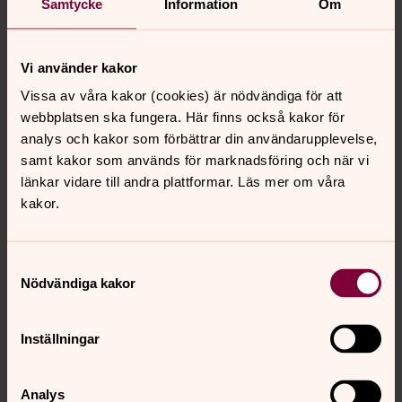
Samtycke
Information
Om
Vi använder kakor
Vissa av våra kakor (cookies) är nödvändiga för att
webbplatsen ska fungera. Här finns också kakor för
analys och kakor som förbättrar din användarupplevelse,
samt kakor som används för marknadsföring och när vi
länkar vidare till andra plattformar. Läs mer om våra
kakor.
Samtyckesval
Nödvändiga kakor
Foto: Anders Friberg
Inställningar
Altartextil i S:t Pauli kyrka. Regnbågstextilier skapades till
kyrkan av Malmökonstnären Kerstin Maria Jakobsson.
Analys