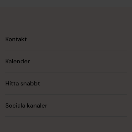
Tillbaka till toppen
Tillbaka till innehållet
Kontakt
Kalender
Hitta snabbt
Sociala kanaler