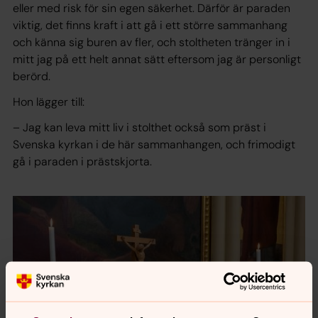
eller med risk för sin egen säkerhet. Därför är paraden
viktig, det finns kraft i att gå i ett större sammanhang
och känna sig buren av fler, och stoltheten tränger in i
mitt jag på ett helt annat sätt eftersom jag är personligt
berörd.
Hon lägger till:
– Jag kan leva mitt liv i stolthet också som präst i
Svenska kyrkan i de här sammanhangen, och frimodigt
gå i paraden i prästskjorta.