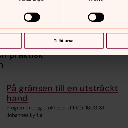
Tillåt urval
h praktisk
n
På gränsen till en utsträckt
hand
Program fredag 9 oktober kl 11.00-16.00, S:t
Johannes kyrka