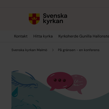
Till innehållet
Till undermeny
Kontakt
Hitta kyrka
Kyrkoherde Gunilla Hallonst
Svenska kyrkan Malmö
På gränsen - en konferens