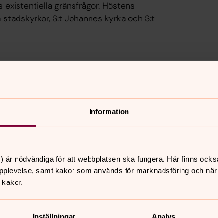
 existentiella gränsfrågor. Höstens
stadskyrkor, S:t Johannes kyrka och S:t
er via denna
länk
Information
anmälningsavgiften ingår fikor,
samt middag ombesörjes på egen hand.
) är nödvändiga för att webbplatsen ska fungera. Här finns ocks
Malmö anmäler via denna
länk
pplevelse, samt kakor som används för marknadsföring och när vi
 kakor.
Inställningar
Analys