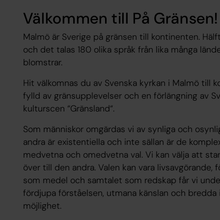
Välkommen till På Gränsen!
Malmö är Sverige på gränsen till kontinenten. Hälf
och det talas 180 olika språk från lika många lände
blomstrar.
Hit välkomnas du av Svenska kyrkan i Malmö till 
fylld av gränsupplevelser och en förlängning av S
kulturscen “Gränsland“.
Som människor omgärdas vi av synliga och osynlig
andra är existentiella och inte sällan är de komplex
medvetna och omedvetna val. Vi kan välja att stan
över till den andra. Valen kan vara livsavgörande, 
som medel och samtalet som redskap får vi under
fördjupa förståelsen, utmana känslan och bredda 
möjlighet.