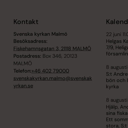
Kontakt
Kalend
Svenska kyrkan Malmö
22 juni 11
Besöksadress:
Helgas K
7/9, Heli
Fiskehamnsgatan 3, 21118 MALMÖ
församli
Postadress:
Box 346, 20123
MALMÖ
8 augusti
Telefon:
+46 402 79000
S:t Andre
svenskakyrkan.malmo@svenskak
bön och l
yrkan.se
kyrka
8 augusti
Hjälp, An
sina fisk
Ett somm
stora, S: