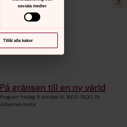
sociala medier
Tillåt alla kakor
På gränsen till en ny värld
Program fredag 9 oktober kl. 16.00-18.00, S:t
Johannes kyrka