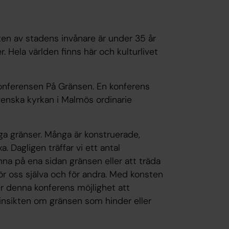
ten av stadens invånare är under 35 år
r. Hela världen finns här och kulturlivet
konferensen
På Gränsen
. En konferens
venska kyrkan i Malmös ordinarie
a gränser. Många är konstruerade,
a. Dagligen träffar vi ett antal
na på ena sidan gränsen eller att träda
för oss själva och för andra. Med konsten
 denna konferens möjlighet att
insikten om gränsen som hinder eller