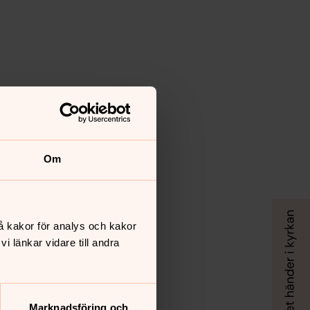
Om
å kakor för analys och kakor
 länkar vidare till andra
Marknadsföring och