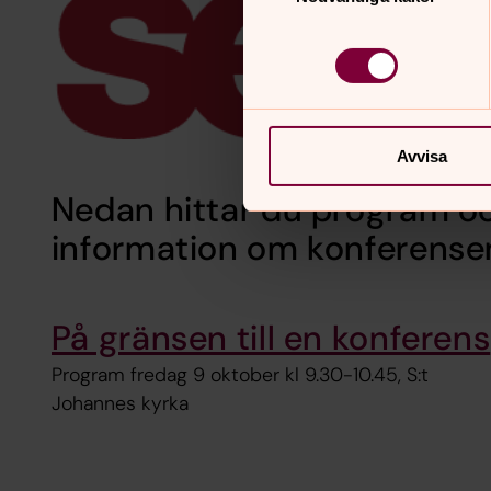
Avvisa
Nedan hittar du program oc
information om konferense
På gränsen till en konferens
Program fredag 9 oktober kl 9.30-10.45, S:t
Johannes kyrka