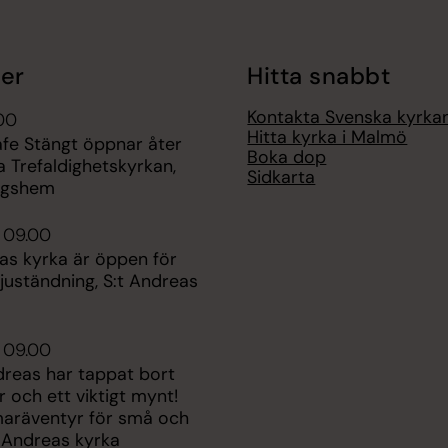
er
Hitta snabbt
Kontakta Svenska kyrk
.00
Hitta kyrka i Malmö
afe Stängt öppnar åter
Boka dop
ga Trefaldighetskyrkan,
Sidkarta
ngshem
 09.00
as kyrka är öppen för
juständning, S:t Andreas
 09.00
dreas har tappat bort
ar och ett viktigt mynt!
aräventyr för små och
t Andreas kyrka