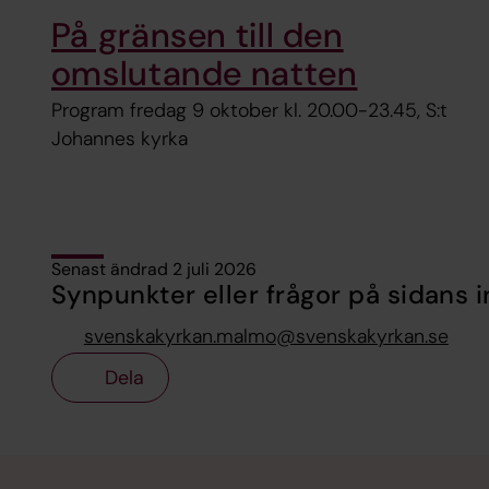
På gränsen till den
omslutande natten
Program fredag 9 oktober kl. 20.00-23.45, S:t
Johannes kyrka
Senast ändrad 2 juli 2026
Synpunkter eller frågor på sidans i
svenskakyrkan.malmo@svenskakyrkan.se
Dela
Tillbaka till toppen
Tillbaka till innehållet