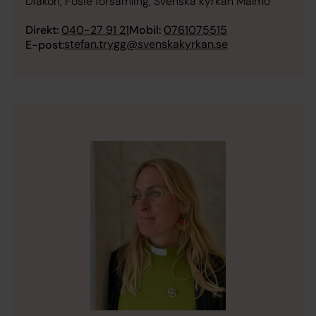
Diakon, Fosie församling, Svenska kyrkan Malmö
Direkt:
040-27 91 21
Mobil:
0761075515
stefan.trygg@svenskakyrkan.se
E-post: