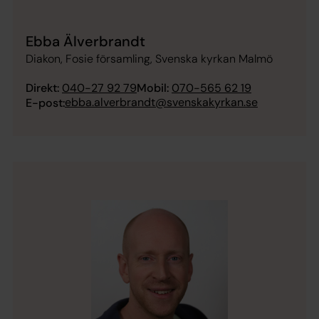
Ebba Älverbrandt
Diakon, Fosie församling, Svenska kyrkan Malmö
Direkt:
040-27 92 79
Mobil:
070-565 62 19
ebba.alverbrandt@svenskakyrkan.se
E-post: