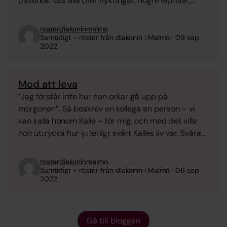
påverkar oss alla (fler flyktingar, högre elpriser,
högre pris på bränsle, matpriser, räntor upp osv),
djurarter dör ut, skogar/områden brinner (t o m
rosterdiakoninmalmo
surströmmingen är hotad). Är det naturens och
Samtidigt - röster från diakonin i Malmö
09 sep
2022
skapelsen sätt ...
Mod att leva
”Jag förstår inte hur han orkar gå upp på
morgonen”. Så beskrev en kollega en person – vi
kan kalla honom Kalle – för mig, och med det ville
hon uttrycka hur ytterligt svårt Kalles liv var. Svåra
händelser slag i slag, där var och en i sig hade varit
tillräcklig för att fälla en ...
rosterdiakoninmalmo
Samtidigt - röster från diakonin i Malmö
06 sep
2022
Gå till bloggen