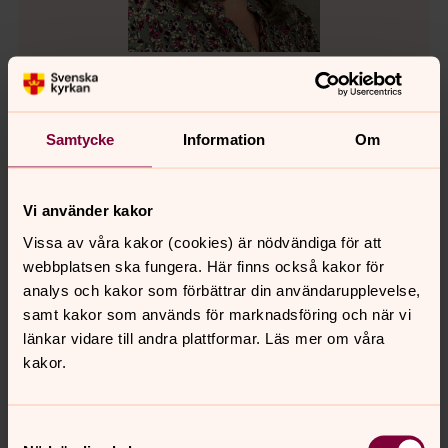
Annika Mattsson
Samtycke
Information
Om
Administratör, Assistent, Fosie församling, Svenska
kyrkan Malmö
Direkt:
040-27 90 98
Mobil:
070-841 36 38
Vi använder kakor
annika.mattsson@svenskakyrkan.se
E-post:
Vissa av våra kakor (cookies) är nödvändiga för att
webbplatsen ska fungera. Här finns också kakor för
analys och kakor som förbättrar din användarupplevelse,
samt kakor som används för marknadsföring och när vi
länkar vidare till andra plattformar. Läs mer om våra
kakor.
Samtyckesval