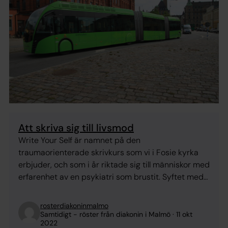
Att skriva sig till livsmod
Write Your Self är namnet på den
traumaorienterade skrivkurs som vi i Fosie kyrka
erbjuder, och som i år riktade sig till människor med
erfarenhet av en psykiatri som brustit. Syftet med
Write Your Self är att föra röst, val och egenmakt
tillbaka till den som drabbats av trauma och förlust.
rosterdiakoninmalmo
Åtta modiga skribenter valde ...
Samtidigt - röster från diakonin i Malmö
11 okt
2022