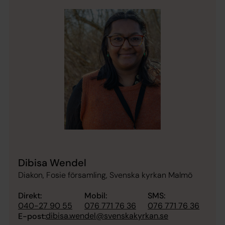
Dibisa Wendel
Diakon, Fosie församling, Svenska kyrkan Malmö
Direkt:
Mobil:
SMS:
040-27 90 55
076 771 76 36
076 771 76 36
dibisa.wendel@svenskakyrkan.se
E-post: