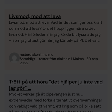
Livsmod, mod att leva
Livsmod, mod att leva. Vad är det som ger oss kraft
och mod att leva? Ordet hopp ligger nära ordet
livsmod. Härförleden när jag körde bil, lyssnade jag
– som jag oftast gör när jag kör bil- på P1. Det var
programmet ”Människor och tro” och temat var,
”Var hittar du hoppet i en hopplös ...
rosterdiakoninmalmo
Samtidigt - röster från diakonin i Malmö
30 sep
2022
Trött på att höra ”det hjälper ju inte vad
jag gör” …
Mycket verkar gå åt pipsvängen just nu …
extremväder med torka alternativt översvämningar
och väldigt väldigt varmt, ett krig som på olika sätt