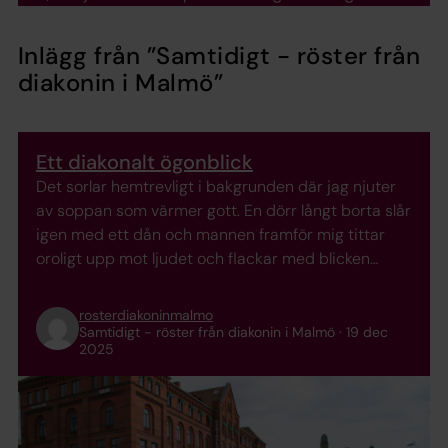
Inlägg från
”Samtidigt - röster från
diakonin i Malmö”
Ett diakonalt ögonblick
Det sorlar hemtrevligt i bakgrunden där jag njuter
av soppan som värmer gott. En dörr långt borta slår
igen med ett dån och mannen framför mig tittar
oroligt upp mot ljudet och flackar med blicken
medan han tar sig för bröstkorgen. Jag söker hans
blick, ser hur andningen ökar och hans axlar
rosterdiakoninmalmo
spänns. När det ...
Samtidigt - röster från diakonin i Malmö
19 dec
2025