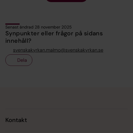
Senast ändrad 28 november 2025
Synpunkter eller frågor på sidans
innehåll?
svenskakyrkan.malmo@svenskakyrkan.se
Dela
Tillbaka till toppen
Tillbaka till innehållet
Kontakt