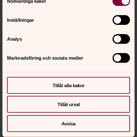
Nödvändiga kakor
Inställningar
Analys
Marknadsföring och sociala medier
Tina Ogard
Tillåt alla kakor
Administratör, Assistent, Fosie församling, Svenska
kyrkan Malmö
Tillåt urval
Direkt:
040-27 92 86
Mobil:
076-789 14 99
tina.ogard@svenskakyrkan.se
E-post:
Avvisa