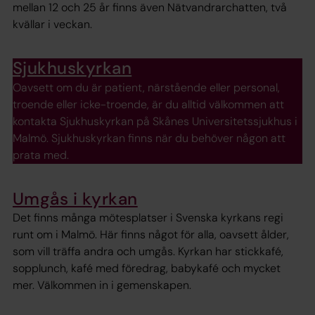
mellan 12 och 25 år finns även Nätvandrarchatten, två
kvällar i veckan.
Sjukhuskyrkan
Oavsett om du är patient, närstående eller personal,
troende eller icke-troende, är du alltid välkommen att
kontakta Sjukhuskyrkan på Skånes Universitetssjukhus i
Malmö. Sjukhuskyrkan finns när du behöver någon att
prata med.
Umgås i kyrkan
Det finns många mötesplatser i Svenska kyrkans regi
runt om i Malmö. Här finns något för alla, oavsett ålder,
som vill träffa andra och umgås. Kyrkan har stickkafé,
sopplunch, kafé med föredrag, babykafé och mycket
mer. Välkommen in i gemenskapen.