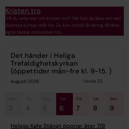
Kristen tro
Vill du veta mer om kristen tro? Här kan du läsa om vad
Svenska kyrkan står för. Du kan också få näring till dina
egna tankar om kristen tro.
Det händer i Heliga
Trefaldighetskyrkan
(öppettider mån-fre kl. 9-15. )
Vecka 32
augusti 2026
mån
tis
ons
tor
fre
lör
sön
3
4
5
6
7
8
9
Helgas Kafe Stängt öppnar åter 7/9