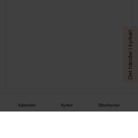
Kalender
Kyrkor
Bibeltexter