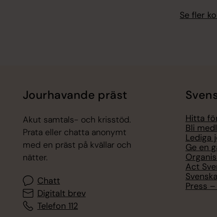
Se fler 
Jourhavande präst
Svens
Hitta f
Akut samtals- och krisstöd.
Bli med
Prata eller chatta anonymt
Lediga 
med en präst på kvällar och
Ge en g
Organis
nätter.
Act Sve
Svenska
Chatt
Press – 
Digitalt brev
Telefon 112