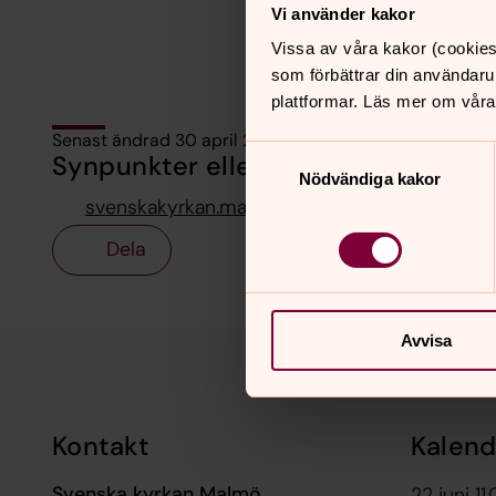
Vi använder kakor
Vissa av våra kakor (cookies
som förbättrar din användaru
plattformar. Läs mer om våra
Senast ändrad 30 april 2024
Samtyckesval
Synpunkter eller frågor på sidans i
Nödvändiga kakor
svenskakyrkan.malmo@svenskakyrkan.se
Dela
Tillbaka till toppen
Tillbaka till innehållet
Avvisa
Kontakt
Kalend
Svenska kyrkan Malmö
22 juni 11