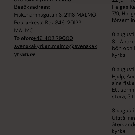
Besöksadress:
Helgas K
7/9, Heli
Fiskehamnsgatan 3, 21118 MALMÖ
församli
Postadress:
Box 346, 20123
MALMÖ
8 augusti
Telefon:
+46 402 79000
S:t Andre
svenskakyrkan.malmo@svenskak
bön och l
yrkan.se
kyrka
8 augusti
Hjälp, An
sina fisk
Ett somm
stora, S:
8 augusti
Utställni
återvänder
kyrka