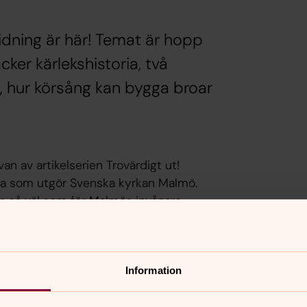
tidning är här! Temat är hopp
ker kärlekshistoria, två
t, hur körsång kan bygga broar
an av artikelserien Trovärdigt ut!
 alla som utgör Svenska kyrkan Malmö.
an så väl som för Malmös invånare.
serien i Sydsvenskan varje månad och nu
it. Temat för den första utgåvan är
ne och Julios kärlekshistoria.
Information
 digitalt här