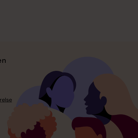
en
relse