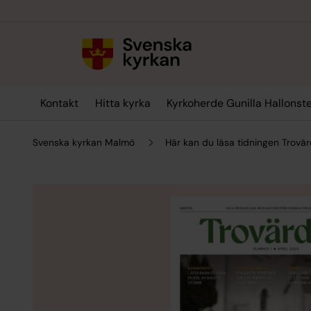
Till innehållet
Till undermeny
Kontakt
Hitta kyrka
Kyrkoherde Gunilla Hallonst
Svenska kyrkan Malmö
Här kan du läsa tidningen Trovär