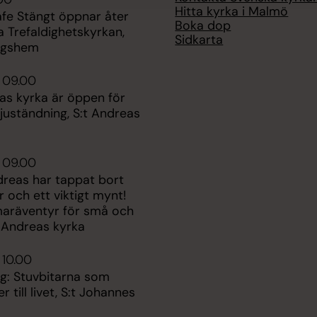
Hitta kyrka i Malmö
afe Stängt öppnar åter
Boka dop
ga Trefaldighetskyrkan,
Sidkarta
ngshem
 09.00
as kyrka är öppen för
juständning, S:t Andreas
 09.00
dreas har tappat bort
ar och ett viktigt mynt!
aräventyr för små och
t Andreas kyrka
 10.00
ng: Stuvbitarna som
 till livet, S:t Johannes