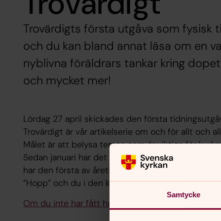
Trovärdigt
Trovärdigts första utgåva som fysisk 
och du kan bland annat läsa om en vac
nyblivna föräldrars tankar kring dope
och mycket mer!
Lördag 27 april skickades den första tidningsutgåv
Trovärdigt är vår artikelserie om och för allt och
Målet är att belysa teman som är viktiga för kyrk
Sedan januari har det publicerats en ny artikel i 
har den första av årets två fysiska tidningar komm
”Hopp” och du i den kan du bland annat läsa Jasmi
Samtycke
Om du inte har fått hem tidningen kan du läsa den