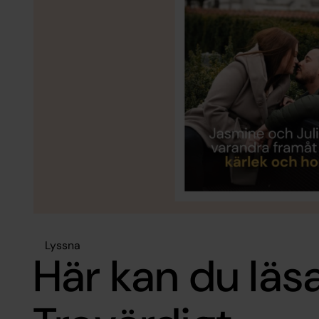
Lyssna
Här kan du läs