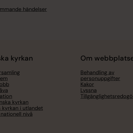
kommande händelser
ka kyrkan
Om webbplats
örsamling
Behandling av
lem
personuppgifter
jobb
Kakor
åva
Lyssna
ation
Tillgänglighetsredogö
nska kyrkan
 kyrkan i utlandet
nationell nivå