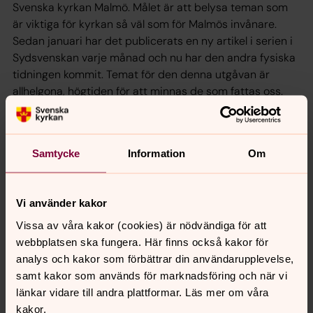
Svenska kyrkan Malmö. Målet är att belysa teman som
är viktiga för kyrkan så väl som för Malmös invånare.
Sedan januari har det publicerats en ny artikel i serien i
Sydsvenskan varje månad och nu har den andra fysiska
tidningen kommit. Temat för den denna utgåvan är
allhelgona, högtiden för att minnas de som fattas oss.
Om du inte har fått hem tidningen kan du läsa den
digitalt här
Samtycke
Information
Om
Senast ändrad 29 oktober 2024
Vi använder kakor
Synpunkter eller frågor på sidans
Vissa av våra kakor (cookies) är nödvändiga för att
innehåll?
webbplatsen ska fungera. Här finns också kakor för
svenskakyrkan.malmo@svenskakyrkan.se
analys och kakor som förbättrar din användarupplevelse,
samt kakor som används för marknadsföring och när vi
Dela
länkar vidare till andra plattformar. Läs mer om våra
kakor.