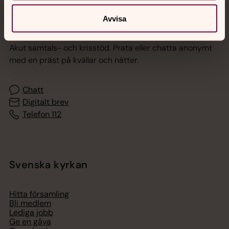
Avvisa
Jourhavande präst
Akut samtals- och krisstöd. Prata eller chatta anonymt
med en präst på kvällar och nätter.
Chatt
Digitalt brev
Telefon 112
Svenska kyrkan
Hitta församling
Bli medlem
Lediga jobb
Ge en gåva