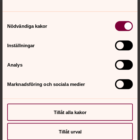
Tillbaka till toppen
Tillbaka till innehållet
Samtyckesval
Nödvändiga kakor
Kontakt
Inställningar
Kalender
Analys
Hitta snabbt
Marknadsföring och sociala medier
Sociala kanaler
Tillåt alla kakor
Tillåt urval