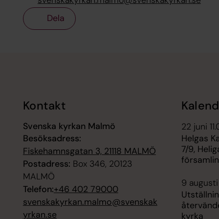
Dela
Tillbaka till toppen
Tillbaka till innehållet
Kontakt
Kalend
Svenska kyrkan Malmö
22 juni 11
Besöksadress:
Helgas K
7/9, Heli
Fiskehamnsgatan 3, 21118 MALMÖ
församli
Postadress:
Box 346, 20123
MALMÖ
9 augusti
Telefon:
+46 402 79000
Utställni
svenskakyrkan.malmo@svenskak
återvänder
yrkan.se
kyrka