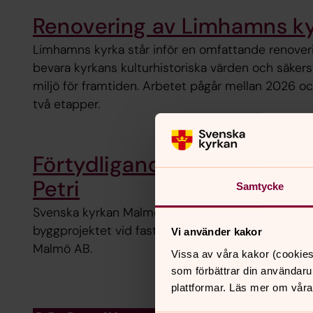
Renovering av Limhamns k
Limhamns kyrka står inför en omfattande renoverin
bevara kyrkans kulturhistoriska värden och säkerst
miljö för framtiden. Arbetet pågår mellan 2026 
två etapper.
Förtydligande kring byggpro
Petri
Samtycke
Svenska kyrkan Malmö vill tydliggöra omständigh
byggprojektet vid fastigheten som förvaltas av S:t
Vi använder kakor
Malmö AB.
Vissa av våra kakor (cookies
som förbättrar din användaru
plattformar. Läs mer om våra