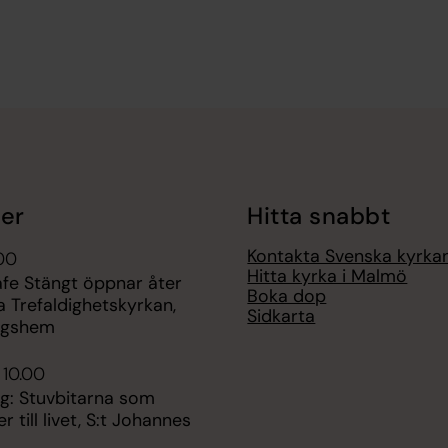
er
Hitta snabbt
Kontakta Svenska kyrk
.00
Hitta kyrka i Malmö
afe Stängt öppnar åter
Boka dop
ga Trefaldighetskyrkan,
Sidkarta
ngshem
 10.00
ng: Stuvbitarna som
 till livet, S:t Johannes