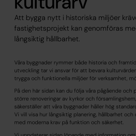
kulturarv
Att bygga nytt i historiska miljöer kräv
fastighetsprojekt kan genomföras med 
långsiktig hållbarhet.
Våra byggnader rymmer både historia och framtid
utveckling tar vi ansvar för att bevara kulturvärde
trygga och funktionella miljöer för verksamhet, 
På den här sidan kan du följa våra pågående och pl
större renoveringar av kyrkor och församlingshem,
säkerställer att våra byggnader håller hög standar
Vi vill visa hur långsiktig planering, hållbarhet o
med moderna krav på funktion och säkerhet.
Vi uppdaterar sidan löpande med information om p