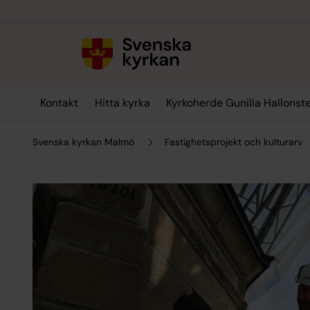
Till innehållet
Till undermeny
Kontakt
Hitta kyrka
Kyrkoherde Gunilla Hallonst
Svenska kyrkan Malmö
Fastighetsprojekt och kulturarv