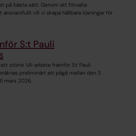
t på bästa sätt. Genom att förvalta
nsvarsfullt vill vi skapa hållbara lösningar för
för S:t Pauli
s
tt större VA-arbete framför S:t Pauli
eräknas preliminärt att pågå mellan den 3
1 mars 2026.