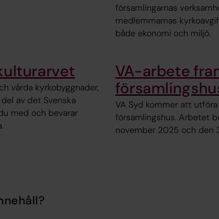
församlingarnas verksamhe
medlemmarnas kyrkoavgift a
både ekonomi och miljö.
kulturarvet
VA-arbete fram
församlingshu
 och vårda kyrkobyggnader,
n del av det Svenska
VA Syd kommer att utföra e
 du med och bevarar
församlingshus. Arbetet b
.
november 2025 och den 3
nnehåll?