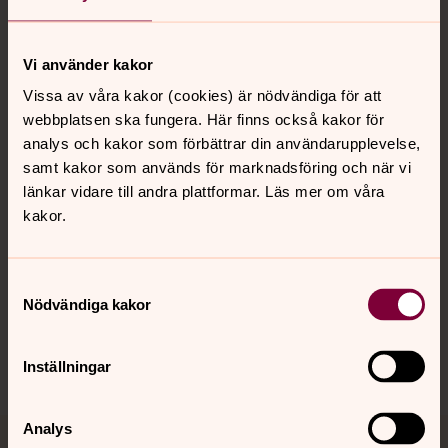
Vi använder kakor
Kontakt
Vissa av våra kakor (cookies) är nödvändiga för att
webbplatsen ska fungera. Här finns också kakor för
analys och kakor som förbättrar din användarupplevelse,
Kalender
samt kakor som används för marknadsföring och när vi
länkar vidare till andra plattformar. Läs mer om våra
kakor.
Hitta snabbt
Samtyckesval
Sociala kanaler
Nödvändiga kakor
Inställningar
Analys