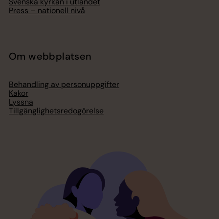
Svenska kyrkan i utlandet
Press – nationell nivå
Om webbplatsen
Behandling av personuppgifter
Kakor
Lyssna
Tillgänglighetsredogörelse