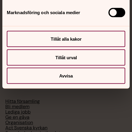
Jourhavande präst
Marknadsföring och sociala medier
Akut samtals- och krisstöd. Prata eller chatta anonymt
med en präst på kvällar och nätter.
Tillåt alla kakor
Chatt
Digitalt brev
Telefon 112
Tillåt urval
Avvisa
Svenska kyrkan
Hitta församling
Bli medlem
Lediga jobb
Ge en gåva
Organisation
Act Svenska kyrkan