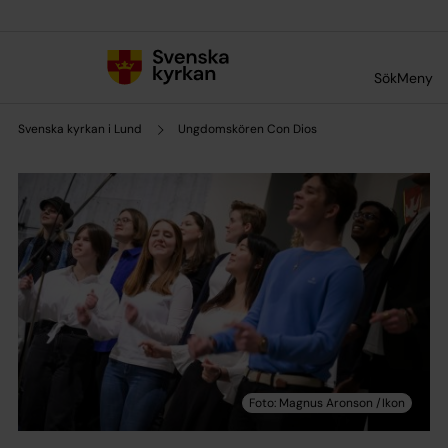
Till innehållet
Till undermeny
Sök
Meny
Svenska kyrkan i Lund
Ungdomskören Con Dios