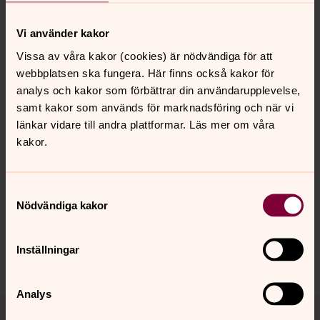
Sofia Hernqvist
Vi använder kakor
Organist, Svenska kyrkan i Lund
Vissa av våra kakor (cookies) är nödvändiga för att
Direkt:
046 - 71 87 96
webbplatsen ska fungera. Här finns också kakor för
sofia.hernqvist@svenskakyrkan.se
E-post:
analys och kakor som förbättrar din användarupplevelse,
samt kakor som används för marknadsföring och när vi
länkar vidare till andra plattformar. Läs mer om våra
kakor.
Senast ändrad 16 juni 2026
Synpunkter eller frågor på sidans
Samtyckesval
Nödvändiga kakor
innehåll?
lund.ostrastads.forsamling@svenskakyrkan.se
Inställningar
Dela
Analys
Tillbaka till toppen
Tillbaka till innehållet