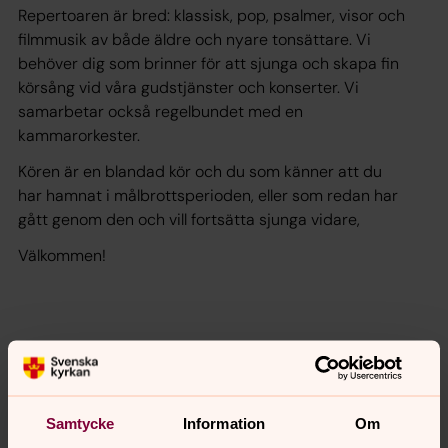
Repertoaren är bred: klassisk, pop, psalmer, visor och
filmmusik av både äldre och nyare tonsättare. Vi
behöver dig som brinner för att sjunga och skapa fin
körsång vid våra gudstjänster och konserter. Vi
samarbetar också regelbundet med en
kammarorkester.
Kören är en blandad kör och du som känner att du
har hamnat i målbrottsperioden, eller som redan har
gått genom den och vill fortsätta sjunga vidare,
Välkommen!
För frågor och anmälan till kören
Con Dios kontakta:
Samtycke
Information
Om