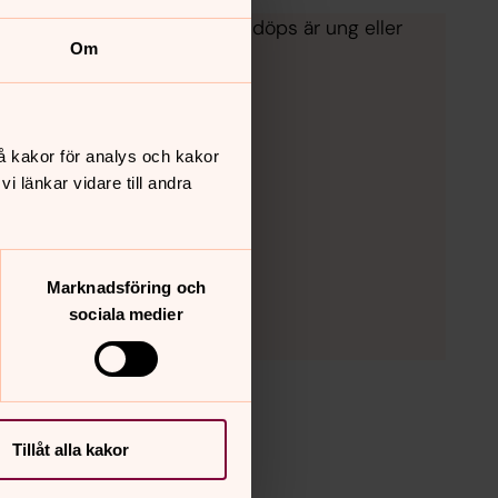
är lika fin oavsett om den som döps är ung eller
Om
å kakor för analys och kakor
 länkar vidare till andra
Marknadsföring och
sociala medier
Tillåt alla kakor