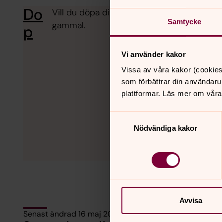
Do
Vill du döpa ditt barn? Eller vill du själv 
Samtycke
gammal.
p
Vi använder kakor
Vissa av våra kakor (cookies
som förbättrar din användaru
plattformar. Läs mer om våra
Samtyckesval
Nödvändiga kakor
Avvisa
Senast ändrad 16 maj 2022