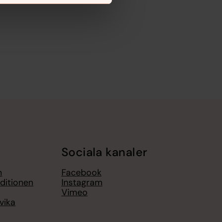
Sociala kanaler
h
Facebook
ditionen
Instagram
Vimeo
vika