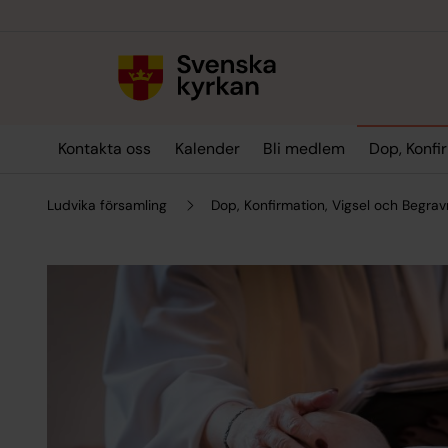
Till innehållet
Till undermeny
Kontakta oss
Kalender
Bli medlem
Dop, Konfi
Ludvika församling
Dop, Konfirmation, Vigsel och Begrav