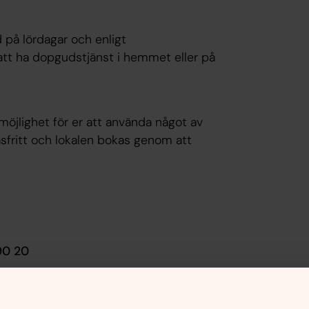
d på lördagar och enligt
tt ha dopgudstjänst i hemmet eller på
jlighet för er att använda något av
sfritt och lokalen bokas genom att
90 20