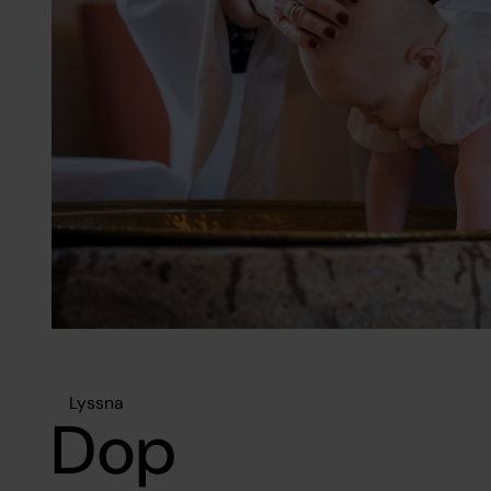
Lyssna
Dop