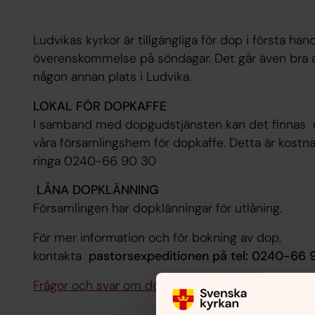
Ludvikas kyrkor är tillgängliga för dop i första han
överenskommelse på söndagar. Det går även bra a
någon annan plats i Ludvika.
LOKAL FÖR DOPKAFFE
I samband med dopgudstjänsten kan det finnas mö
våra församlingshem för dopkaffe. Detta är kostna
ringa 0240-66 90 30
LÅNA DOPKLÄNNING
Församlingen har dopklänningar för utlåning.
För mer information och för bokning av dop,
kontakta
pastorsexpeditionen på tel: 0240-66 
Frågor och svar om dop