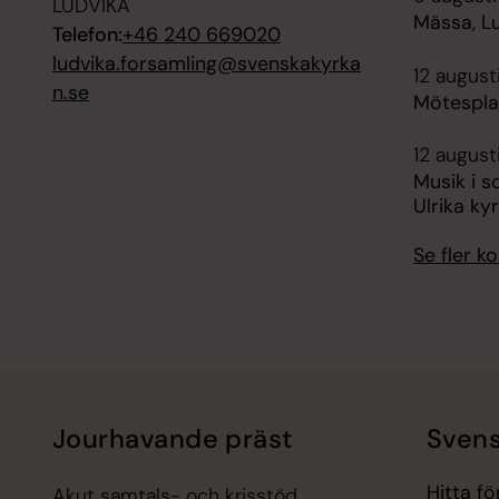
LUDVIKA
Mässa, Lu
Telefon:
+46 240 669020
ludvika.forsamling@svenskakyrka
12 august
n.se
Mötespla
12 august
Musik i s
Ulrika ky
Se fler 
Jourhavande präst
Svens
Hitta f
Akut samtals- och krisstöd.