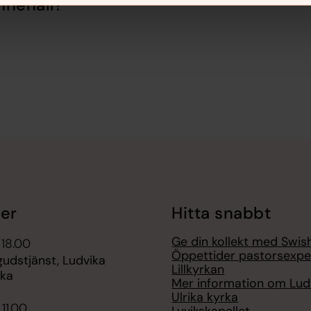
nnehåll?
er
Hitta snabbt
Ge din kollekt med Swis
 18.00
Öppettider pastorsexpe
udstjänst, Ludvika
Lillkyrkan
rka
Mer information om Lud
Ulrika kyrka
 11.00
Lyvikskapellet