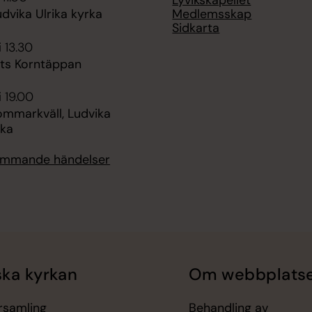
Medlemsskap
dvika Ulrika kyrka
Sidkarta
i 13.30
ts Korntäppan
i 19.00
ommarkväll, Ludvika
rka
kommande händelser
ka kyrkan
Om webbplats
örsamling
Behandling av