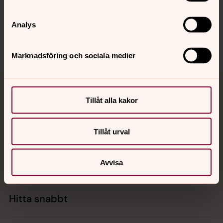
ludvika.forsamling@svenskakyrkan.se
Dela
Analys
Marknadsföring och sociala medier
Tillbaka till toppen
Tillbaka till innehållet
Tillåt alla kakor
Kontakt
Tillåt urval
Kalender
Avvisa
Hitta snabbt