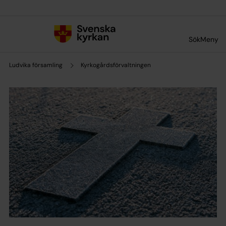
Till innehållet
Till undermeny
Sök
Meny
Ludvika församling
Kyrkogårdsförvaltningen