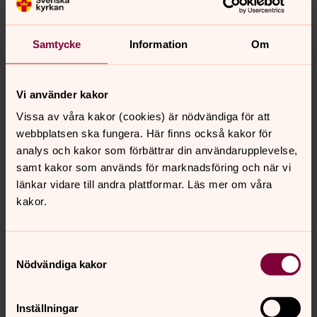
Begravningsombud
Samtycke
Information
Om
Vi söker gravrättsinnehavare
Vi använder kakor
Osäkrade gravstenar
Vissa av våra kakor (cookies) är nödvändiga för att
webbplatsen ska fungera. Här finns också kakor för
analys och kakor som förbättrar din användarupplevelse,
Renovering av askgravplatser
samt kakor som används för marknadsföring och när vi
länkar vidare till andra plattformar. Läs mer om våra
kakor.
Samtyckesval
Publicerad 12 juli 2022
Nödvändiga kakor
Senast ändrad 11 augusti 2025
Synpunkter eller frågor på sidans
innehåll?
Inställningar