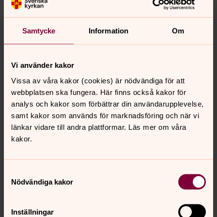
Kyrkofullmäktige 2024.11.13
Kyrkoråd 20224.10.16
Samtycke
Information
Om
Kyrkoråd 2024.09.18
Kyrkoråd 2024.08.21
Vi använder kakor
Kyrkofullmäktige 2024.05.08
Vissa av våra kakor (cookies) är nödvändiga för att
Kyrkoråd 2024.04.22
webbplatsen ska fungera. Här finns också kakor för
analys och kakor som förbättrar din användarupplevelse,
Kyrkoråd 2024.03.27
samt kakor som används för marknadsföring och när vi
Kyrkoråd 2024.02.28
länkar vidare till andra plattformar. Läs mer om våra
kakor.
Kyrkoråd 2024.01.17
Samtyckesval
Nödvändiga kakor
Senast ändrad 6 juli 2026
Synpunkter eller frågor på sidans
innehåll?
Inställningar