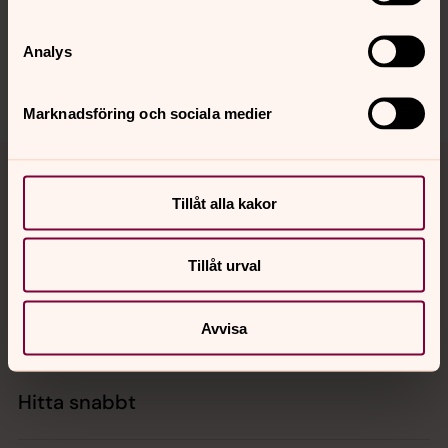
loddebygdens.forsamling@svenskakyrkan.se
Dela
Analys
Marknadsföring och sociala medier
Tillbaka till toppen
Tillbaka till innehållet
Tillåt alla kakor
Kontakt
Tillåt urval
Kalender
Avvisa
Hitta snabbt