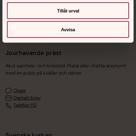
Sociala kanaler
Tillåt urval
Avvisa
Jourhavande präst
Akut samtals- och krisstöd. Prata eller chatta anonymt
med en präst på kvällar och nätter.
Chatt
Digitalt brev
Telefon 112
Svenska kyrkan