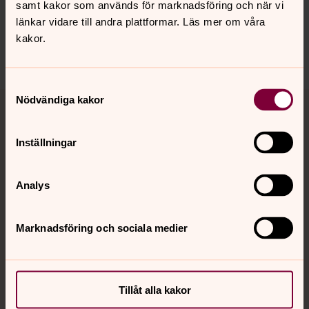
loddebygdens.forsamling@svenskakyrkan.se
samt kakor som används för marknadsföring och när vi
länkar vidare till andra plattformar. Läs mer om våra
Dela
kakor.
Samtyckesval
Tillbaka till toppen
Tillbaka till innehållet
Nödvändiga kakor
Inställningar
Kontakt
Analys
Kalender
Marknadsföring och sociala medier
Hitta snabbt
Tillåt alla kakor