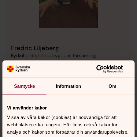
Fredric Liljeberg
Kyrkoherde, Löddebygdens församling
Direkt:
046-708041
fredric.liljeberg@svenskakyrkan.se
E-post:
Samtycke
Information
Om
Vi använder kakor
Senast ändrad 2 december 2025
Vissa av våra kakor (cookies) är nödvändiga för att
Synpunkter eller frågor på sidans
webbplatsen ska fungera. Här finns också kakor för
innehåll?
analys och kakor som förbättrar din användarupplevelse,