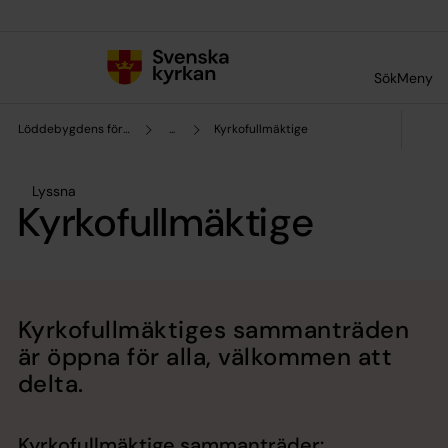
Till innehållet
Till undermeny
Sök
Meny
Löddebygdens församling
...
Kyrkofullmäktige
Lyssna
Kyrkofullmäktige
Kyrkofullmäktiges sammanträden
är öppna för alla, välkommen att
delta.
Kyrkofullmäktige sammanträder: