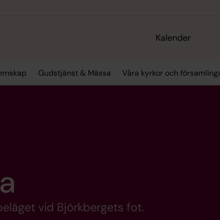
Kalender
emskap
Gudstjänst & Mässa
Våra kyrkor och församling
ka
 beläget vid Björkbergets fot.