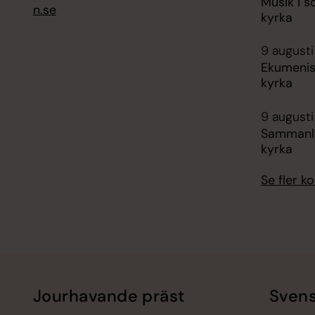
Musik i s
n.se
kyrka
9 augusti
Ekumenis
kyrka
9 augusti
Sammanlys
kyrka
Se fler 
Jourhavande präst
Svens