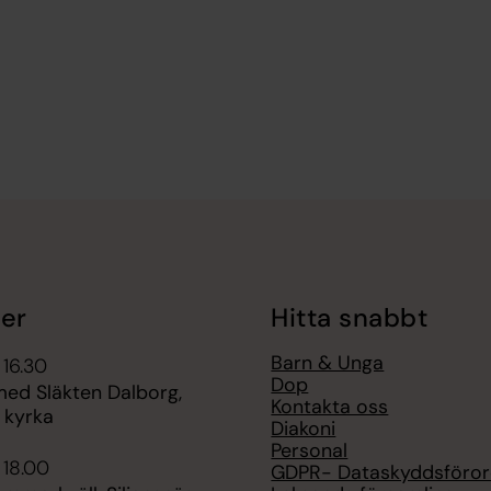
er
Hitta snabbt
Barn & Unga
 16.30
Dop
med Släkten Dalborg,
Kontakta oss
 kyrka
Diakoni
Personal
 18.00
GDPR- Dataskyddsföror