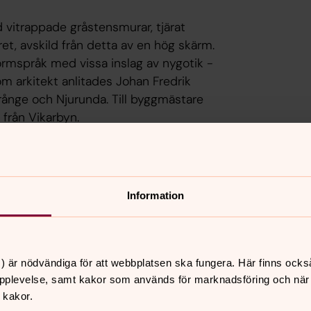
vitrappade gråstensmurar, tjärat
et, avskild från detta av en hög skärm.
rmspråk med vissa inslag av nygotik -
Som arkitekt anlitades Johan Fredrik
rånge och Njurunda. Till byggmästare
 från Vikarbyn.
Information
yrka
) är nödvändiga för att webbplatsen ska fungera. Här finns ocks
pplevelse, samt kakor som används för marknadsföring och när vi
 kakor.