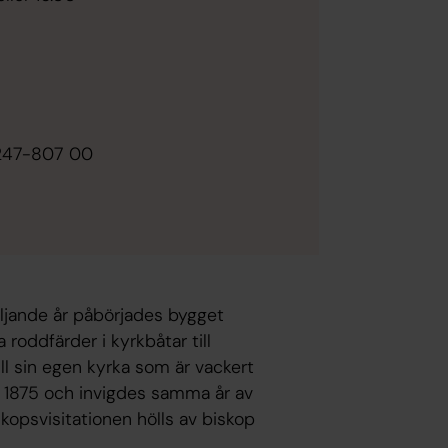
0247-807 00
öljande år påbörjades bygget
oddfärder i kyrkbåtar till
ll sin egen kyrka som är vackert
år 1875 och invigdes samma år av
skopsvisitationen hölls av biskop