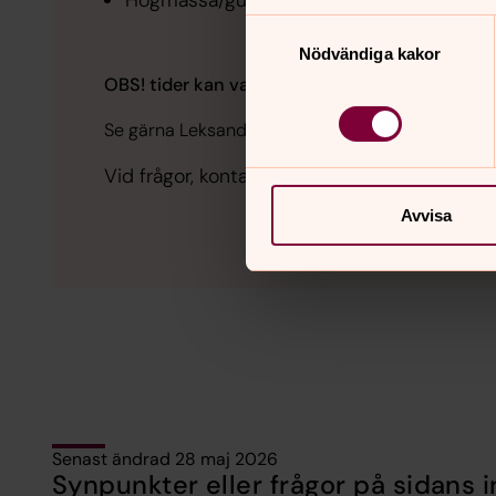
Högmässa/gudstjänst - söndagar kl.11.00 e
Samtyckesval
Nödvändiga kakor
OBS! tider kan variera!
Kalender
Se gärna Leksands pastorats
Vid frågor, kontakta pastorsexpeditionen: 
Avvisa
Senast ändrad 28 maj 2026
Synpunkter eller frågor på sidans i