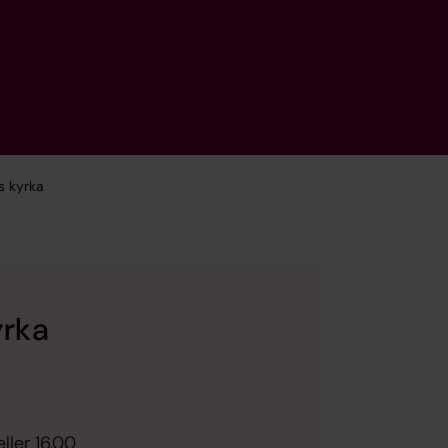
s kyrka
yrka
ller 16.00