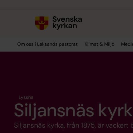
Till innehållet
Till undermeny
Om oss i Leksands pastorat
Klimat & Miljö
Medl
Lyssna
Siljansnäs kyr
Siljansnäs kyrka, från 1875, är vackert