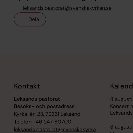
leksands.pastorat@svenskakyrkan.se
Dela
Tillbaka till toppen
Tillbaka till innehållet
Kontakt
Kalend
Leksands pastorat
8 augusti
Besöks- och postadress:
Konsert 
Leksands
Kyrkallén 23, 79331 Leksand
Telefon:
+46 247 80700
8 augusti
leksands.pastorat@svenskakyrka