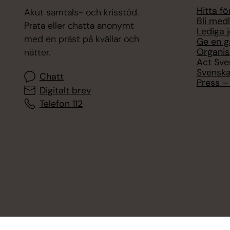
Hitta f
Akut samtals- och krisstöd.
Bli med
Prata eller chatta anonymt
Lediga 
med en präst på kvällar och
Ge en g
Organis
nätter.
Act Sve
Svenska
Chatt
Press – 
Digitalt brev
Telefon 112