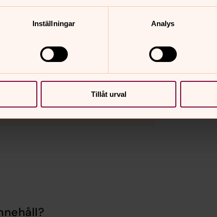
ller 16.00
Inställningar
Analys
0247-807 00
Tillåt urval
nnehåll?