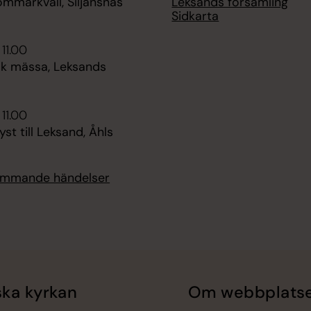
Leksands församling
ommarkväll, Siljansnäs
Sidkarta
 11.00
k mässa, Leksands
 11.00
t till Leksand, Åhls
kommande händelser
ka kyrkan
Om webbplats