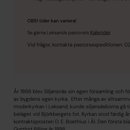
OBS! tider kan variera!
Kalender
Se gärna Leksands pastorats
Vid frågor, kontakta pastorsexpeditionen: 
År 1866 blev Siljansnäs sin egen församling och f
av bygdens egen kyrka. Efter många av slitsamma r
moderkyrkan i Leksand, kunde siljansäsborna gå ti
beläget vid Björkbergets fot. Kyrkan stod färdig 
kontraktsprosten D. E. Boethius i Ål. Den första bi
Gottfrid Billing år 1898.