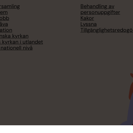
örsamling
Behandling av
lem
personuppgifter
jobb
Kakor
åva
Lyssna
ation
Tillgänglighetsredogö
nska kyrkan
 kyrkan i utlandet
nationell nivå