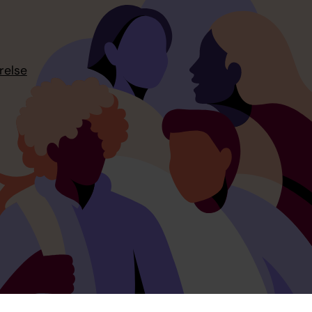
relse