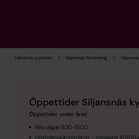
Leksands pastorat
Siljansnäs församling
Siljansnä
Öppettider Siljansnäs k
Öppettider under året:
Alla dagar 9.30-15.00
Högmässa/gudstjänst - söndagar kl.11.00 e