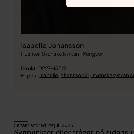
Isabelle Johansson
Husmor, Svenska kyrkan i Kungsör
Direkt:
0227-15512
isabelle.johansson2@svenskakyrkan.s
E-post:
Senast ändrad 29 juli 2026
Synpunkter eller frågor på sidans i