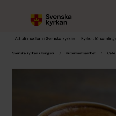
Till innehållet
Till undermeny
Att bli medlem i Svenska kyrkan
Kyrkor, församlin
Svenska kyrkan i Kungsör
Vuxenverksamhet
Café 