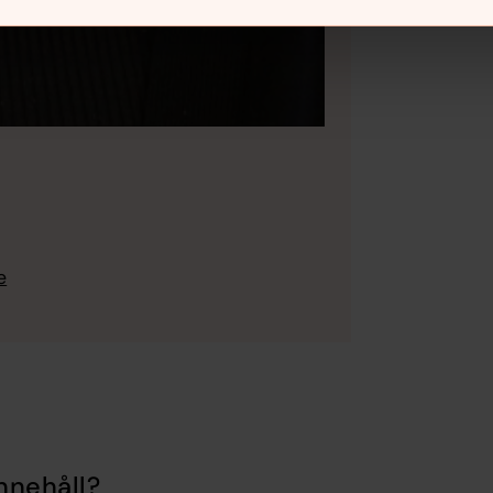
e
nnehåll?