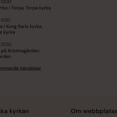
 13.00
ka i Torpa, Torpa kyrka
 11.00
i Kung Karls kyrka,
s kyrka
 12.00
 på Kristinagården,
ården
kommande händelser
ka kyrkan
Om webbplats