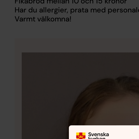
Fikabröd mellan 10 och 15 kronor
Har du allergier, prata med personal
Varmt välkomna!