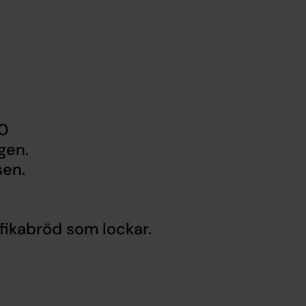
30
gen.
sen.
fikabröd som lockar.