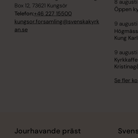
8 augusti
Box 12, 73621 Kungsör
Öppen kyr
Telefon:
+46 227 15500
kungsor.forsamling@svenskakyrk
9 augusti
an.se
Högmässa 
Kung Karl
9 augusti
Kyrkkaffe
Kristinag
Se fler 
Jourhavande präst
Svens