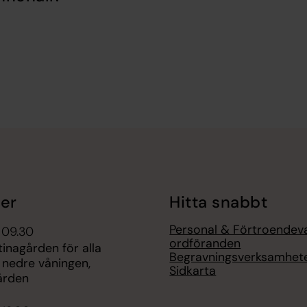
er
Hitta snabbt
Personal & Förtroendev
 09.30
ordföranden
tinagården för alla
Begravningsverksamhet
 nedre våningen,
Sidkarta
ården