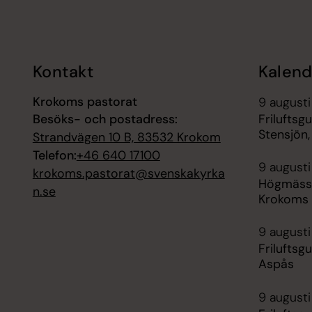
Tillbaka till toppen
Tillbaka till innehållet
Kontakt
Kalend
Krokoms pastorat
9 augusti
Besöks- och postadress:
Friluftsg
Stensjön,
Strandvägen 10 B, 83532 Krokom
Telefon:
+46 640 17100
9 augusti
krokoms.pastorat@svenskakyrka
Högmässa
n.se
Krokoms 
9 augusti
Friluftsg
Aspås
9 augusti