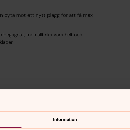
 byta mot ett nytt plagg för att få max
r.
ch begagnat, men allt ska vara helt och
kläder.
Information
30 maj;