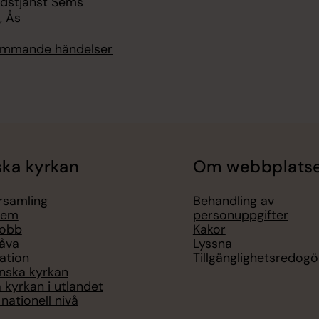
udstjänst Sems
, Ås
kommande händelser
ka kyrkan
Om webbplats
örsamling
Behandling av
lem
personuppgifter
jobb
Kakor
åva
Lyssna
ation
Tillgänglighetsredogö
nska kyrkan
 kyrkan i utlandet
nationell nivå