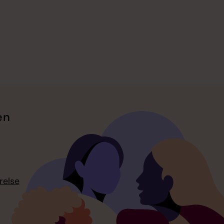
en
relse