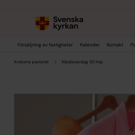
Till innehållet
Till undermeny
Försäljning av fastigheter
Kalender
Kontakt
Pa
Krokoms pastorat
Klädbytardag 30 maj