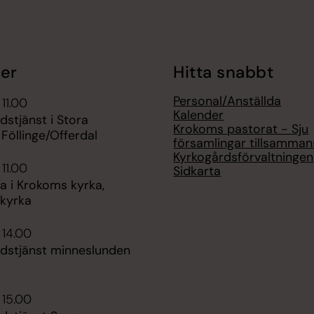
er
Hitta snabbt
Personal/Anställda
 11.00
Kalender
udstjänst i Stora
Krokoms pastorat - Sju
 Föllinge/Offerdal
församlingar tillsamman
Kyrkogårdsförvaltningen
 11.00
Sidkarta
 i Krokoms kyrka,
kyrka
 14.00
udstjänst minneslunden
 15.00