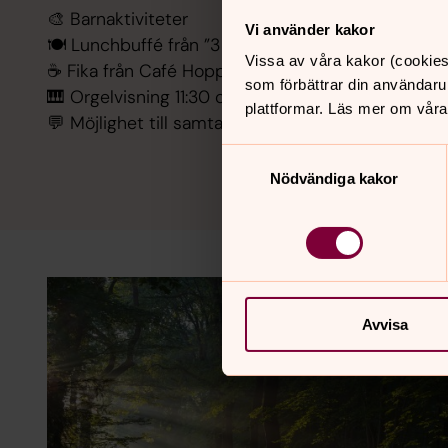
🎨 Barnaktiviteter
Vi använder kakor
🍽️ Lunchbuffé från ”3 Kitchen”
Vissa av våra kakor (cookies
☕ Fika från Café Hopp
som förbättrar din användaru
🎹 Orgelvisning 11:30 och kl 14:00
plattformar. Läs mer om våra
💬 Möjlighet till samtal med präst och diakoniassi
Samtyckesval
Nödvändiga kakor
Avvisa