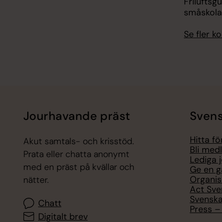
Friluftsg
småskola
Se fler 
Jourhavande präst
Svens
Hitta f
Akut samtals- och krisstöd.
Bli med
Prata eller chatta anonymt
Lediga 
med en präst på kvällar och
Ge en g
Organis
nätter.
Act Sve
Svenska
Chatt
Press – 
Digitalt brev