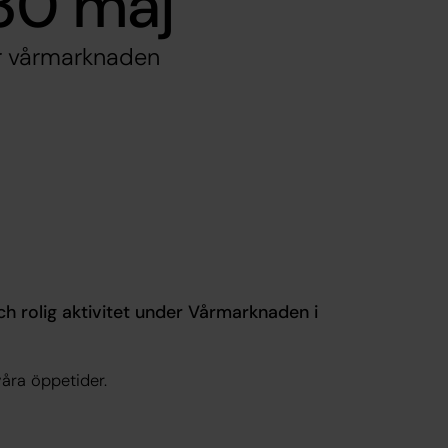
30 maj
er vårmarknaden
ch rolig aktivitet under Vårmarknaden i
åra öppetider.