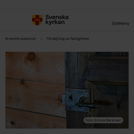
Till innehållet
Till undermeny
Sök
Meny
Krokoms pastorat
Försäljning av fastigheter