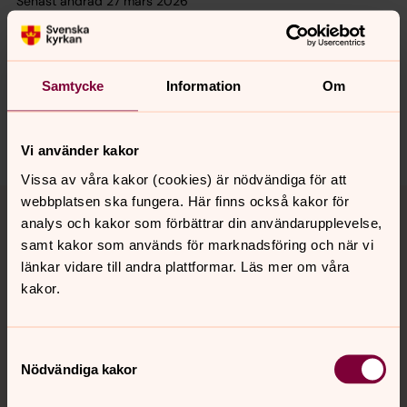
Senast ändrad 27 mars 2026
Synpunkter eller frågor på sidans
innehåll?
krokoms.pastorat@svenskakyrkan.se
Samtycke
Information
Om
Dela
Vi använder kakor
Vissa av våra kakor (cookies) är nödvändiga för att
Tillbaka till toppen
Tillbaka till innehållet
webbplatsen ska fungera. Här finns också kakor för
analys och kakor som förbättrar din användarupplevelse,
samt kakor som används för marknadsföring och när vi
länkar vidare till andra plattformar. Läs mer om våra
Kontakt
kakor.
Kalender
Samtyckesval
Nödvändiga kakor