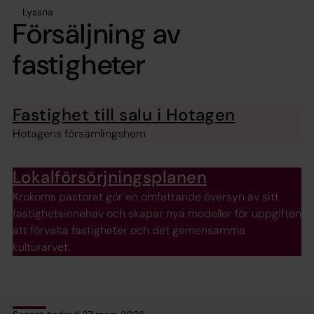
Lyssna
Försäljning av
fastigheter
Fastighet till salu i Hotagen
Hotagens församlingshem
Lokalförsörjningsplanen
Krokoms pastorat gör en omfattande översyn av sitt
fastighetsinnehav och skapar nya modeller för uppgiften
att förvalta fastigheter och det gemensamma
kulturarvet.