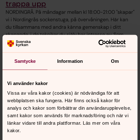
trappa upp
NORDINGRÅ. På måndagar mellan kl 18:00-21:00 "skapar"
vi i Nordingrås sockenstuga, på övervåningen. Här kan
du tillsammans med andra känna gemenskap i ditt
skapande, i de tekniker du själv har intresse av. Som
grupp eller enskilt. Bara fantasin sätter gränser.
Samtal kring elden om Bibeln och
Samtycke
Information
Om
livet
Samtalsgrupp i Bjärtrå med träffar torsdagar udda
Vi använder kakor
veckor kl. 18:00-19:30. Vi läser tillsammans några
Vissa av våra kakor (cookies) är nödvändiga för att
bibelverser, samtalar och reflekterar.
webbplatsen ska fungera. Här finns också kakor för
analys och kakor som förbättrar din användarupplevelse,
Livets trådar
samt kakor som används för marknadsföring och när vi
Välkommen till Ullångers församlingshem och en
länkar vidare till andra plattformar. Läs mer om våra
teckenspråkig samtalsgrupp för fullt teckenspråkiga, om
kakor.
tros- och livsfrågor med utgångspunkt i Frälsarkransens