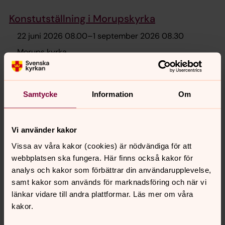
Konstutställning i Morupskyrka
22 juni 2026 08.00
–
1 september 2026 08.30
Morups kyrka
Konstnärsfotograf Christina Stenman ställer ut sin
fotokonst i Morups kyrka mellan midsommarhelgen och
fram till september. Fotografier som sträcker sig från
Samtycke
Information
Om
natur till stadsmiljöer, från Haverdal till Morup - Intryck
från Hallands natur.
Helgas Kafe Stängt öppnar åter 7/9
Vi använder kakor
22 juni 2026 11.00
–
3 september 2026 15.00
Vissa av våra kakor (cookies) är nödvändiga för att
Heliga Trefaldighetskyrkan, församlingshem
webbplatsen ska fungera. Här finns också kakor för
analys och kakor som förbättrar din användarupplevelse,
samt kakor som används för marknadsföring och när vi
Helgas Kafé stängt från 22/6 - 3/9 Öppnar vi igen
länkar vidare till andra plattformar. Läs mer om våra
måndagen 7/9.
kakor.