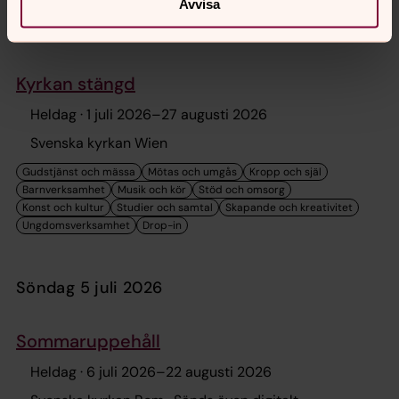
Avvisa
tisdag 30 juni 2026
Kyrkan stängd
Heldag ·
1 juli 2026
–
27 augusti 2026
Svenska kyrkan Wien
söndag 5 juli 2026
Sommaruppehåll
Heldag ·
6 juli 2026
–
22 augusti 2026