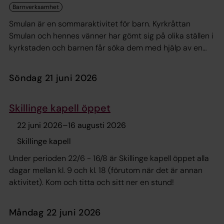
Smulan är en sommaraktivitet för barn. Kyrkråttan
Smulan och hennes vänner har gömt sig på olika ställen i
kyrkstaden och barnen får söka dem med hjälp av en
karta. Kartor finns i en postlåda vid St Mary. Barnen
scannar QR koder och får se små filmer. Under guidernas
söndag 21 juni 2026
arbetsperiod och dagtid kan barnen få en pin när de
hittat alla kyrkråttor och fått fram ett lösenord.
Skillinge kapell öppet
22 juni 2026
–
16 augusti 2026
Skillinge kapell
Under perioden 22/6 - 16/8 är Skillinge kapell öppet alla
dagar mellan kl. 9 och kl. 18 (förutom när det är annan
aktivitet). Kom och titta och sitt ner en stund!
måndag 22 juni 2026