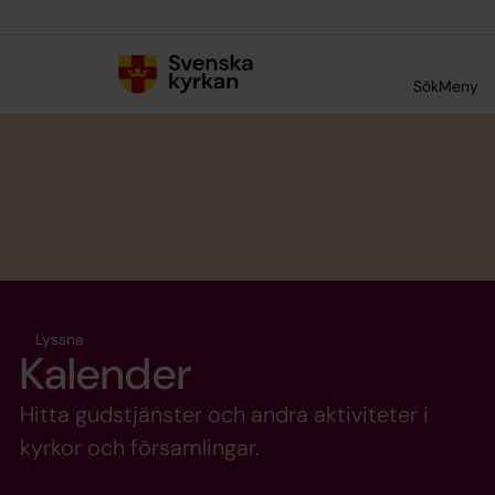
Till innehållet
Till undermeny
Sök
Meny
Lyssna
Kalender
Hitta gudstjänster och andra aktiviteter i
kyrkor och församlingar.