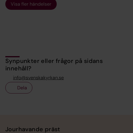
Visa fler händelser
Synpunkter eller frågor på sidans
innehåll?
info@svenskakyrkan.se
Dela
Tillbaka till toppen
Tillbaka till innehållet
Jourhavande präst