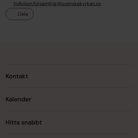
hollviken.forsamling@svenskakyrkan.se
Dela
Tillbaka till toppen
Tillbaka till innehållet
Kontakt
Kalender
Hitta snabbt