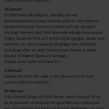
Lunch, kaffe och kaka 50:-
26 januari
En träff med Ulla Billquist. Ulla Billquist var
beredskapstidens mest lysande stjärna. Hon hade en
fantastisk karriär men ett privatliv som var tämligen
olyckligt. Hennes död 1946 lämnade många obesvarade
frågor. Suzanne Flink och Annika Bjelk sjunger, spelar och
berättar om denna älskade sångfågel som fortsätter
leva långt efter sin död. Suzanne och Annika är båda
knutna till Malmö Opera till vardags.
Soppa, bröd, kaffe och kaka 50:-
9 februari
Samtal om livet! Här talar vi om det som berör livet.
Lunch, kaffe och kaka 50:-
16 februari
Från Edvard Grieg till Povel Ramel. Anton Nilsson, 26 år,
är en klassiskt skolad pianist i grunden som dessutom
har specialiserat sig på Povel Ramels låtskatter och även