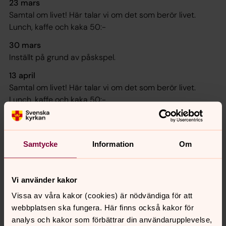
23 mars
Samtal om livet! Här talar vi om det som berör livet.
Lunch, kaffe och kaka 50:-
30 mars
Inställt på grund av påskspel.
13 april
Samtal om livet! Här talar vi om det som berör livet.
Lunch, kaffe och kaka 50:-
20 april
Program utlyses senare.
Soppa, bröd, kaffe och kaka 50:-
Samtycke
Information
Om
27 April
Samtal om livet! Här talar vi om det som berör livet.
Vi använder kakor
Lunch, kaffe och kaka 50:-
Vissa av våra kakor (cookies) är nödvändiga för att
11 maj
webbplatsen ska fungera. Här finns också kakor för
Samtal om livet! Här talar vi om det som berör livet.
analys och kakor som förbättrar din användarupplevelse,