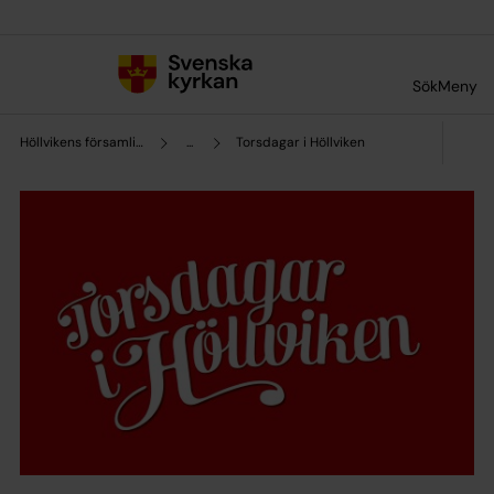
Till innehållet
Till undermeny
Sök
Meny
Höllvikens församling
...
Torsdagar i Höllviken