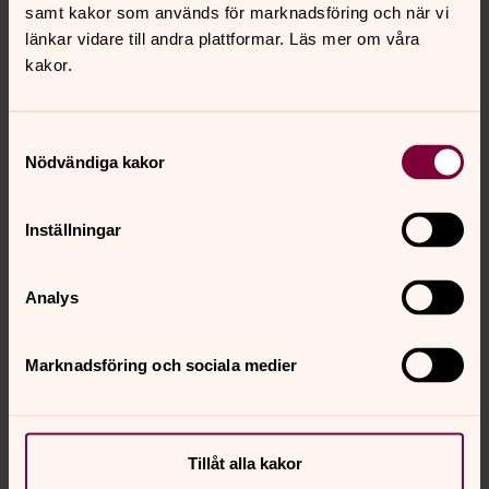
Lunch, kaffe och kaka 50:-
samt kakor som används för marknadsföring och när vi
länkar vidare till andra plattformar. Läs mer om våra
18 maj
kakor.
Inställt på grund av Kristihimmelsfärds dag
25 maj
Vi sjunger in sommaren!
Samtyckesval
Säsongsavslutning.
Nödvändiga kakor
Lunch, kaffe och kaka 50:-
Inställningar
Lunchmusik 12.00
i Stora Hammars kyrka
Analys
2 februari
Med kyrkomusiker Pernilla Cederblad.
Marknadsföring och sociala medier
Efteråt Gudomlig soppa, bröd, kaffe kaka 50:-
2 mars
Med organist Martin Haksten.
Efteråt Gudomlig soppa, bröd, kaffe kaka 50:-
Tillåt alla kakor