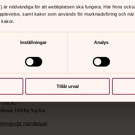
) är nödvändiga för att webbplatsen ska fungera. Här finns ocks
er
Hitta snabbt
pplevelse, samt kakor som används för marknadsföring och när vi
 kakor.
Kyrkobladet, kalender o
 10.00
Personal
örby kyrka
Hörby församlings kyrko
Sidkarta
Inställningar
Analys
 14.00
st med afternoon tea,
rums Församlingshem
 19.00
ommarkväll, Fulltofta
Tillåt urval
i 08.30
ssa, Hörby kyrka
kommande händelser