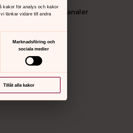
å kakor för analys och kakor
Sociala kanaler
 länkar vidare till andra
ch texter
Facebook
Instagram
r
Vimeo
Marknadsföring och
sociala medier
Tillåt alla kakor