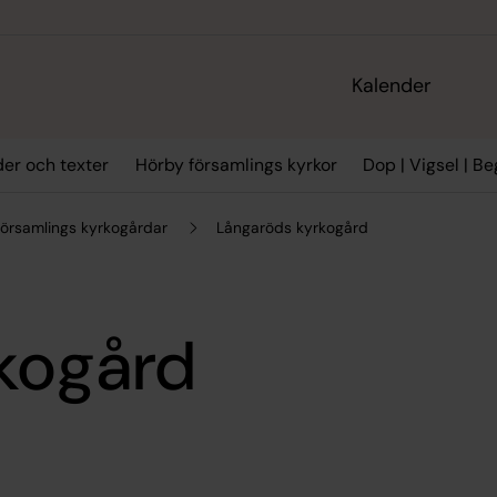
Kalender
der och texter
Hörby församlings kyrkor
Dop | Vigsel | B
församlings kyrkogårdar
Långaröds kyrkogård
kogård