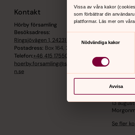
Vissa av våra kakor (cookies
Kontakt
Kalend
som förbättrar din användaru
plattformar. Läs mer om våra
Hörby församling
9 augusti
Besöksadress:
Mässa, H
Samtyckesval
Ringsjövägen 1, 24231 Hörby
Nödvändiga kakor
9 augusti
Postadress:
Box 164, 24222 Hörby
Gudstjän
Telefon:
+46 415 17550
Södra Rö
hoerby.forsamling@svenskakyrka
n.se
11 augusti
Musik i s
Avvisa
kyrka
13 august
Morgonmä
Se fler 