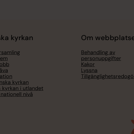
ka kyrkan
Om webbplats
örsamling
Behandling av
lem
personuppgifter
jobb
Kakor
åva
Lyssna
ation
Tillgänglighetsredogö
nska kyrkan
 kyrkan i utlandet
nationell nivå