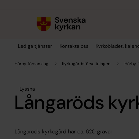
Till innehållet
Till undermeny
Lediga tjänster
Kontakta oss
Kyrkobladet, kalen
Hörby församling
Kyrkogårdsförvaltningen
Hörby 
Lyssna
Långaröds kyr
Långaröds kyrkogård har ca. 620 gravar