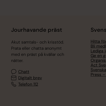
Jourhavande präst
Svens
Hitta f
Akut samtals- och krisstöd.
Bli med
Prata eller chatta anonymt
Lediga 
med en präst på kvällar och
Ge en g
Organis
nätter.
Act Sve
Svenska
Chatt
Press – 
Digitalt brev
Telefon 112