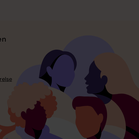
en
relse