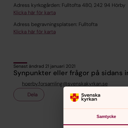
Adress kyrkogården: Fulltofta 480, 242 94 Hörby
Klicka här för karta
Adress begravningsplatsen: Fulltofta
Klicka här för karta
Senast ändrad 21 januari 2021
Synpunkter eller frågor på sidans i
hoerby.forsamling@svenskakyrkan.se
Dela
Samtycke