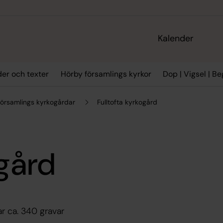
Kalender
der och texter
Hörby församlings kyrkor
Dop | Vigsel | B
församlings kyrkogårdar
Fulltofta kyrkogård
ogård
ar ca. 340 gravar