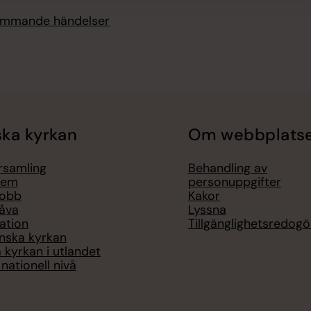
kommande händelser
ka kyrkan
Om webbplats
örsamling
Behandling av
lem
personuppgifter
jobb
Kakor
åva
Lyssna
ation
Tillgänglighetsredogö
nska kyrkan
 kyrkan i utlandet
nationell nivå