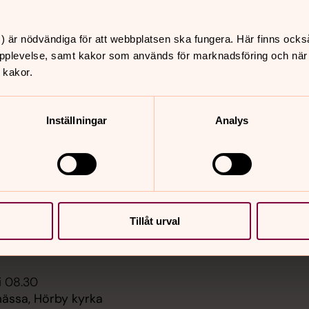
) är nödvändiga för att webbplatsen ska fungera. Här finns ocks
pplevelse, samt kakor som används för marknadsföring och när vi
er
Hitta snabbt
 kakor.
Kyrkobladet, kalender o
 10.00
Personal
örby kyrka
Inställningar
Analys
Hörby församlings kyrko
Sidkarta
 14.00
st med afternoon tea,
rums Församlingshem
 19.00
Tillåt urval
ommarkväll, Fulltofta
i 08.30
ssa, Hörby kyrka