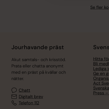
Se fler 
Jourhavande präst
Svens
Hitta f
Akut samtals- och krisstöd.
Bli med
Prata eller chatta anonymt
Lediga 
med en präst på kvällar och
Ge en g
Organis
nätter.
Act Sve
Svenska
Chatt
Press – 
Digitalt brev
Telefon 112