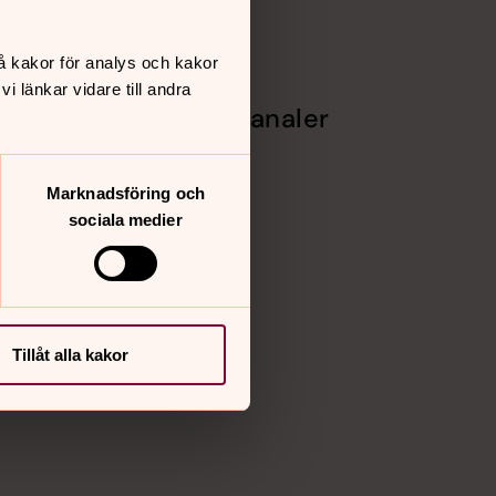
å kakor för analys och kakor
 länkar vidare till andra
Sociala kanaler
ch texter
Facebook
Instagram
Marknadsföring och
r
Vimeo
sociala medier
Tillåt alla kakor