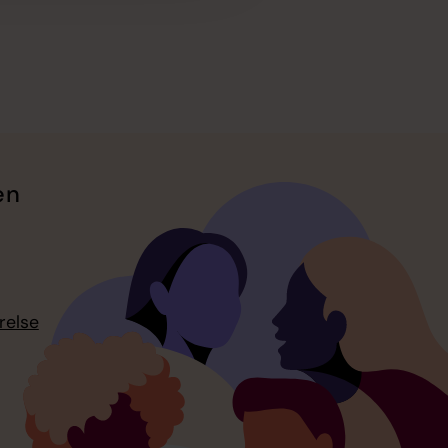
en
relse