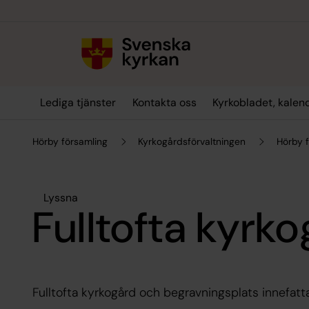
Till innehållet
Till undermeny
Lediga tjänster
Kontakta oss
Kyrkobladet, kalen
Hörby församling
Kyrkogårdsförvaltningen
Hörby 
Lyssna
Fulltofta kyrk
Fulltofta kyrkogård och begravningsplats innefatt