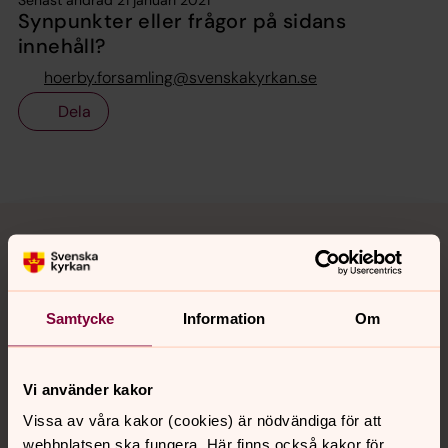
Senast ändrad 21 januari 2021
Synpunkter eller frågor på sidans
innehåll?
hoerby.forsamling@svenskakyrkan.se
Dela
Tillbaka till toppen
Tillbaka till innehållet
Kontakt
Samtycke
Information
Om
Kalender
Vi använder kakor
Vissa av våra kakor (cookies) är nödvändiga för att
webbplatsen ska fungera. Här finns också kakor för