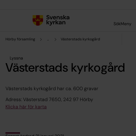
Till innehållet
Till undermeny
Sök
Meny
Hörby församling
...
Västerstads kyrkogård
Lyssna
Västerstads kyrkogård
Västerstads kyrkogård har ca. 600 gravar
Adress: Västerstad 7650, 242 97 Hörby
Klicka här för karta