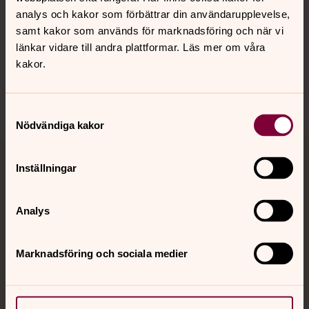
Hitta snabbt
analys och kakor som förbättrar din användarupplevelse,
samt kakor som används för marknadsföring och när vi
länkar vidare till andra plattformar. Läs mer om våra
Sociala kanaler
kakor.
Samtyckesval
Nödvändiga kakor
Inställningar
Jourhavande präst
Akut samtals- och krisstöd. Prata eller chatta anonymt
Analys
med en präst på kvällar och nätter.
Marknadsföring och sociala medier
Chatt
Digitalt brev
Telefon 112