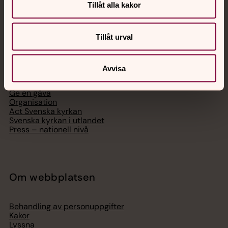
Tillåt alla kakor
Svenska kyrkan
Tillåt urval
Hitta församling
Avvisa
Bli medlem
Lediga jobb
Ge en gåva
Organisation
Act Svenska kyrkan
Svenska kyrkan i utlandet
Press – nationell nivå
Om webbplatsen
Behandling av personuppgifter
Kakor
Lyssna