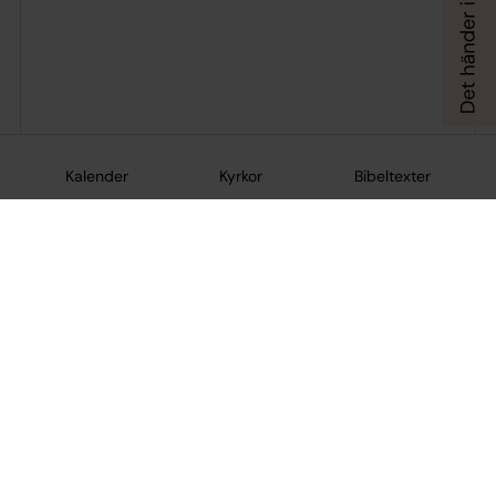
Kalender
Kyrkor
Bibeltexter