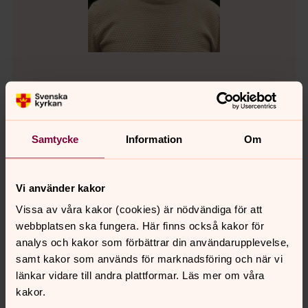
Joakim Olsson Kruse
Organist, Körledare, Hässleholms församling
Samtycke
Information
Om
Direkt:
0451-77 62 35
joakim.olssonkruse@svenskakyrkan.se
E-post:
Vi använder kakor
Vissa av våra kakor (cookies) är nödvändiga för att
webbplatsen ska fungera. Här finns också kakor för
analys och kakor som förbättrar din användarupplevelse,
samt kakor som används för marknadsföring och när vi
länkar vidare till andra plattformar. Läs mer om våra
kakor.