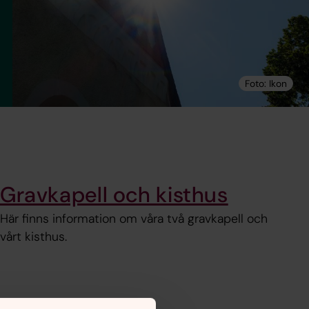
Gravkapell och kisthus
Här finns information om våra två gravkapell och
vårt kisthus.