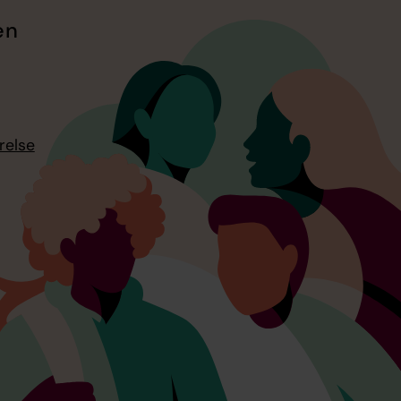
en
relse