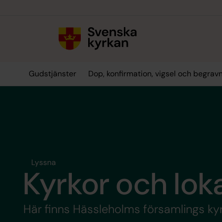
Till innehållet
Till undermeny
Gudstjänster
Dop, konfirmation, vigsel och begrav
Lyssna
Kyrkor och lok
Här finns Hässleholms församlings kyr