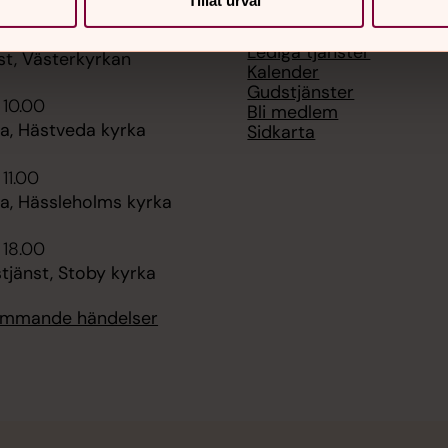
Tillåt urval
Kontakta oss
 09.30
Lediga tjänster
st, Västerkyrkan
Kalender
Gudstjänster
 10.00
Bli medlem
, Hästveda kyrka
Sidkarta
 11.00
, Hässleholms kyrka
 18.00
tjänst, Stoby kyrka
kommande händelser