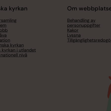
ka kyrkan
Om webbplats
örsamling
Behandling av
lem
personuppgifter
jobb
Kakor
åva
Lyssna
ation
Tillgänglighetsredogö
nska kyrkan
 kyrkan i utlandet
nationell nivå