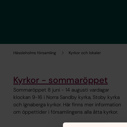
Hässleholms församling
Kyrkor och lokaler
Kyrkor - sommaröppet
Sommaröppet 8 juni - 14 augusti vardagar
klockan 9-16 i Norra Sandby kyrka, Stoby kyrka
och Ignaberga kyrkor. Här finns mer information
om öppettider i församlingens alla åtta kyrkor.