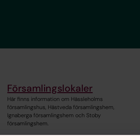
Församlingslokaler
Här finns information om Hässleholms
församlingshus, Hästveda församlingshem,
Ignaberga församlingshem och Stoby
församlingshem.