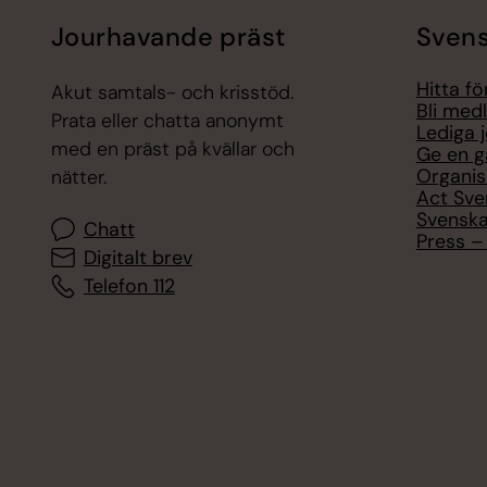
Jourhavande präst
Svens
Hitta f
Akut samtals- och krisstöd.
Bli med
Prata eller chatta anonymt
Lediga 
med en präst på kvällar och
Ge en g
Organis
nätter.
Act Sve
Svenska
Chatt
Press – 
Digitalt brev
Telefon 112