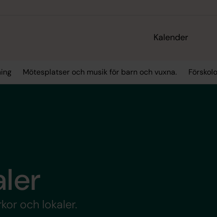
Kalender
ning
Mötesplatser och musik för barn och vuxna.
Förskol
aler
kor och lokaler.