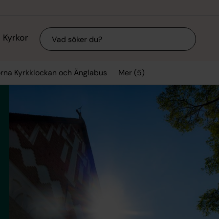
Sök
Kyrkor
Mer (5)
orna Kyrkklockan och Änglabus