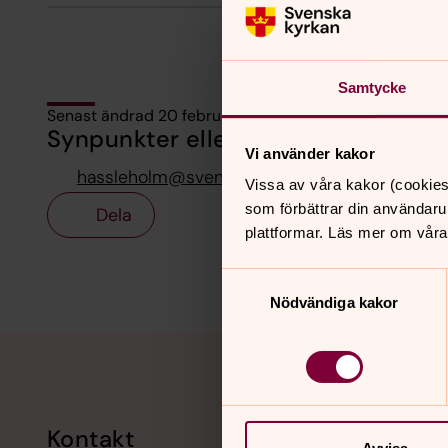
Samtycke
Senast ändrad 20 februari 2025
Synpunkter eller frågor på sidans i
Vi använder kakor
hassleholm@svenskakyrkan.se
Vissa av våra kakor (cookies
som förbättrar din användaru
Dela
plattformar. Läs mer om våra
Samtyckesval
Nödvändiga kakor
Tillbaka till toppen
Tillbaka till innehållet
Kontakt
Kalend