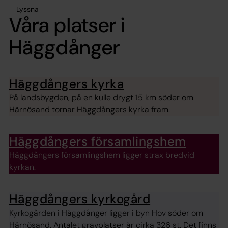
Lyssna
Våra platser i
Häggdånger
Häggdångers kyrka
På landsbygden, på en kulle drygt 15 km söder om
Härnösand tornar Häggdångers kyrka fram.
Häggdångers församlingshem
Häggdångers församlingshem ligger strax bredvid
kyrkan.
Häggdångers kyrkogård
Kyrkogården i Häggdånger ligger i byn Hov söder om
Härnösand. Antalet gravplatser är cirka 326 st. Det finns