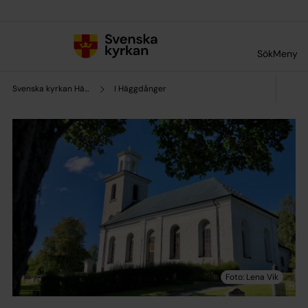
Till innehållet
Till undermeny
Sök
Meny
Svenska kyrkan Härnösand
I Häggdånger