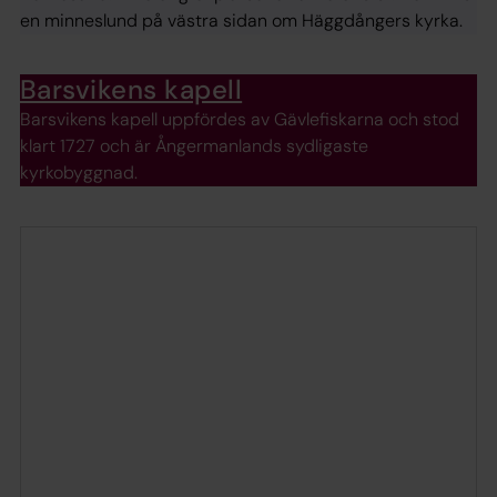
en minneslund på västra sidan om Häggdångers kyrka.
Barsvikens kapell
Barsvikens kapell uppfördes av Gävlefiskarna och stod
klart 1727 och är Ångermanlands sydligaste
kyrkobyggnad.