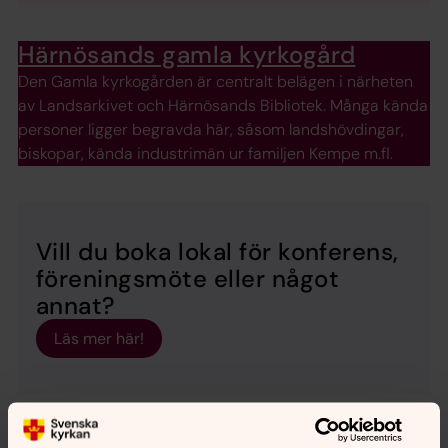
Härnösands gamla kyrkogård
Den Gamla kyrkogården är centralt belägen i närheten
av Landsarkivet och Härnösands Bibliotek. Många kända
personer ligger begravda här, såsom landshövdingar,
biskopar, kända industrimän ur familjen Kempe m.fl.
Vill du boka lokal för konferens,
föreningsmöte eller något
annat?
Läs mer här!