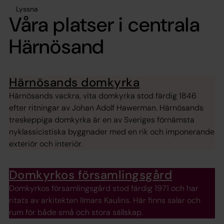
Lyssna
Våra platser i centrala
Härnösand
Härnösands domkyrka
Härnösands vackra, vita domkyrka stod färdig 1846
efter ritningar av Johan Adolf Hawerman. Härnösands
treskeppiga domkyrka är en av Sveriges förnämsta
nyklassicistiska byggnader med en rik och imponerande
exteriör och interiör.
Domkyrkos församlingsgård
Domkyrkos församlingsgård stod färdig 1971 och har
ritats av arkitekten Ilmars Kaulins. Här finns salar och
rum för både små och stora sällskap.