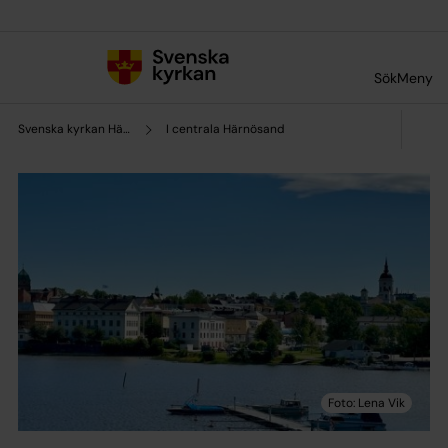
Till innehållet
Till undermeny
Sök
Meny
Svenska kyrkan Härnösand
I centrala Härnösand