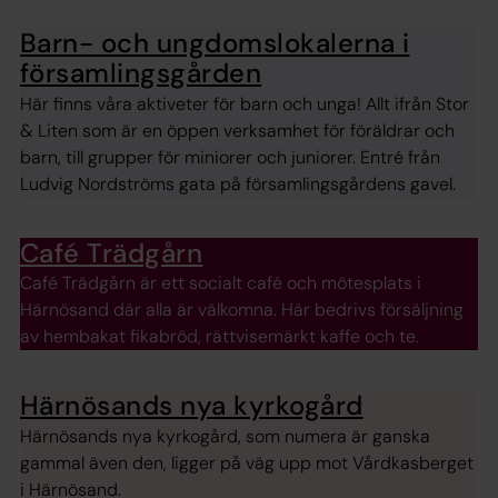
Barn- och ungdomslokalerna i
församlingsgården
Här finns våra aktiveter för barn och unga! Allt ifrån Stor
& Liten som är en öppen verksamhet för föräldrar och
barn, till grupper för miniorer och juniorer. Entré från
Ludvig Nordströms gata på församlingsgårdens gavel.
Café Trädgårn
Café Trädgårn är ett socialt café och mötesplats i
Härnösand där alla är välkomna. Här bedrivs försäljning
av hembakat fikabröd, rättvisemärkt kaffe och te.
Härnösands nya kyrkogård
Härnösands nya kyrkogård, som numera är ganska
gammal även den, ligger på väg upp mot Vårdkasberget
i Härnösand.