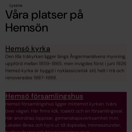
Lyssna
Våra platser på
Hemsön
Hemsö kyrka
Den lilla träkyrkan ligger längs Ångermanälvens mynning,
uppförd mellan 1859-1865, men invigdes först i juni 1926.
Hemsö kyrka är byggd i nyklassicistisk stil, helt i trä och
renoverades 1987-1988.
Hemsö församlingshus
Hemsö församlingshus ligger mittemot kyrkan, tvärs
över vägen. Här finns kök, toalett och en församlingssal.
Här anordnas loppisar, gemenskapsverksamhet m.m.
Lokalen lånas och hyrs ut till dopkalas, minnesstunder,