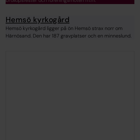
bröllopsfester och föreningsmöten m.m.
Hemsö kyrkogård
Hemsö kyrkogård ligger på ön Hemsö strax norr om
Härnösand. Den har 187 gravplatser och en minneslund.