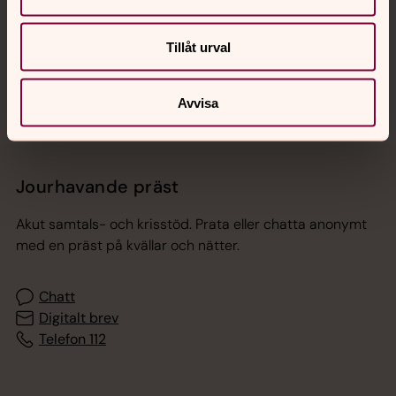
Sociala kanaler
Tillåt urval
Avvisa
Jourhavande präst
Akut samtals- och krisstöd. Prata eller chatta anonymt
med en präst på kvällar och nätter.
Chatt
Digitalt brev
Telefon 112