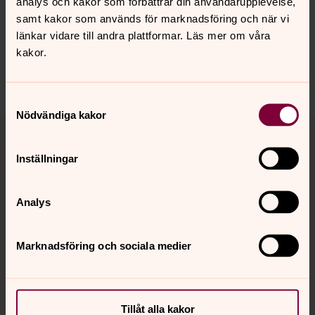
analys och kakor som förbättrar din användarupplevelse,
innehåll?
samt kakor som används för marknadsföring och när vi
hamburg@svenskakyrkan.se
länkar vidare till andra plattformar. Läs mer om våra
Dela
kakor.
Samtyckesval
Nödvändiga kakor
Tillbaka till toppen
Tillbaka till innehållet
Inställningar
Kontakt
Analys
Kalender
Marknadsföring och sociala medier
Hitta snabbt
Tillåt alla kakor