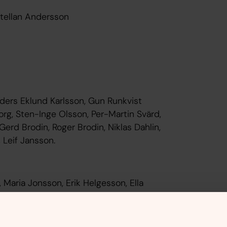
Stellan Andersson
ders Eklund Karlsson, Gun Runkvist
org, Sten-Inge Olsson, Per-Martin Svärd,
erd Brodin, Roger Brodin, Niklas Dahlin,
 Leif Jansson.
Maria Jonsson, Erik Helgesson, Ella