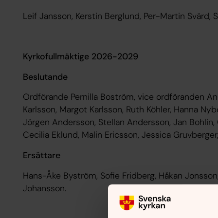
Leif Jansson, Kerstin Berglund, Per-Martin Svärd, 
Kyrkofullmäktige 2026-2029
Beslutande
Ordförande Pernilla Boström, vice ordföranden An
Karlsson, Margot Karlsson, Ruth Köhler, Hanna Nyb
Jörgen Andersson, Stellan Andersson, Jan Bohlin, G
Cecilia Eklund, Malin Ericsson, Jessica Gruvberger,
Ersättare
Hans-Åke Byström, Sofie Fridberg, Håkan Jonsson, 
Johansson.