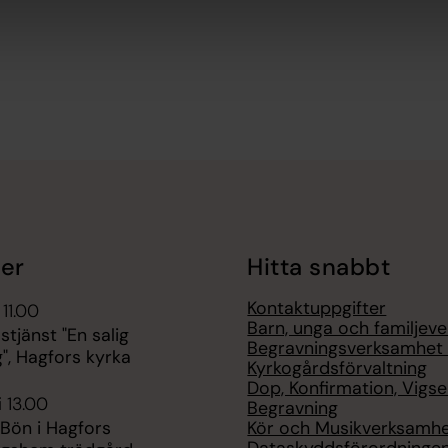
er
Hitta snabbt
Kontaktuppgifter
 11.00
Barn, unga och familjev
tjänst "En salig
Begravningsverksamhet
", Hagfors kyrka
Kyrkogårdsförvaltning
Dop, Konfirmation, Vigsel
i 13.00
Begravning
Kör och Musikverksamh
 Bön i Hagfors
Dataskyddsförordning