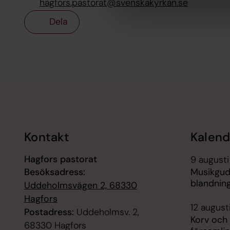
hagfors.pastorat@svenskakyrkan.se
Dela
Tillbaka till toppen
Tillbaka till innehållet
Kontakt
Kalend
Hagfors pastorat
9 augusti
Besöksadress:
Musikguds
blandning
Uddeholmsvägen 2, 68330
Hagfors
12 august
Postadress:
Uddeholmsv. 2,
Korv och
68330 Hagfors