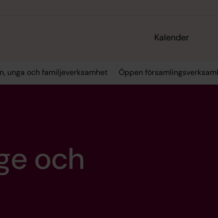
Kalender
n, unga och familjeverksamhet
Öppen församlingsverksam
ige och