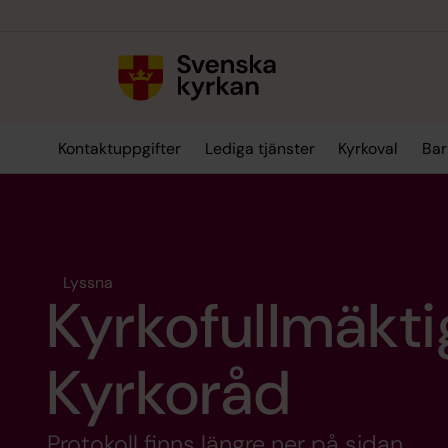
Till innehållet
Till undermeny
Kontaktuppgifter
Lediga tjänster
Kyrkoval
Bar
Lyssna
Kyrkofullmäkt
Kyrkoråd
Protokoll finns längre ner på sidan