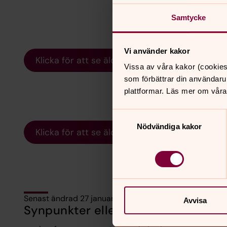
Samtycke
Vi använder kakor
Klicka för att se äldre protokoll
Vissa av våra kakor (cookies
som förbättrar din användaru
plattformar. Läs mer om våra
Samtyckesval
Nödvändiga kakor
Klicka för att se äldre protokoll
Senast ändrad 27 januari 2026
Avvisa
Synpunkter eller frågor på sidans i