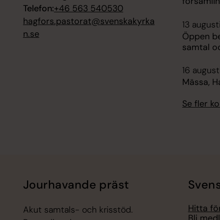
församli
Telefon:
+46 563 540530
hagfors.pastorat@svenskakyrka
13 august
n.se
Öppen bes
samtal o
16 augusti
Mässa, H
Se fler 
Jourhavande präst
Svens
Hitta f
Akut samtals- och krisstöd.
Bli med