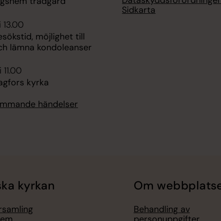
ngshem trädgård
Sidkarta
i 13.00
ökstid, möjlighet till
ch lämna kondoleanser
 11.00
agfors kyrka
kommande händelser
ka kyrkan
Om webbplats
örsamling
Behandling av
lem
personuppgifter