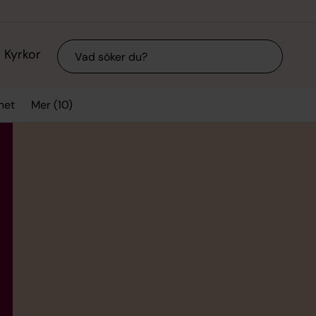
Sök
Kyrkor
Mer (10)
het