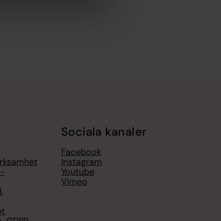
Sociala kanaler
Facebook
erksamhet
Instagram
 -
Youtube
Vimeo
,
et
en-GDPR