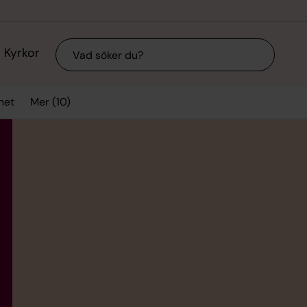
Sök
Kyrkor
Mer (10)
het