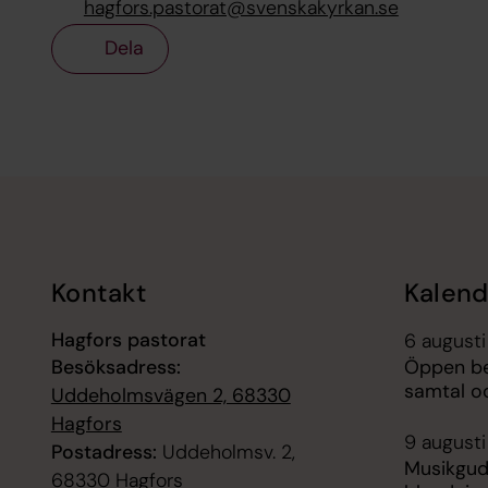
hagfors.pastorat@svenskakyrkan.se
Dela
Tillbaka till toppen
Tillbaka till innehållet
Kontakt
Kalend
Hagfors pastorat
6 augusti
Besöksadress:
Öppen bes
samtal o
Uddeholmsvägen 2, 68330
Hagfors
9 augusti
Postadress:
Uddeholmsv. 2,
Musikguds
68330 Hagfors