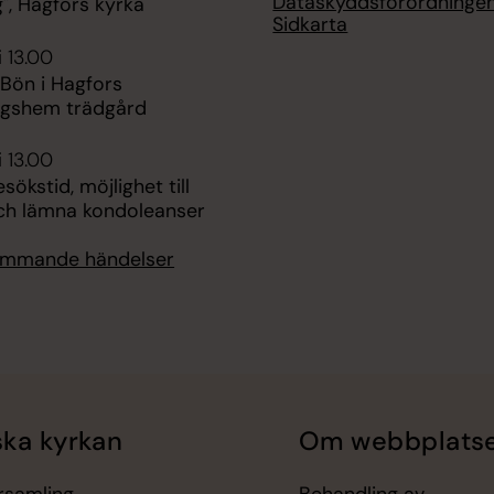
Dataskyddsförordning
", Hagfors kyrka
Sidkarta
i 13.00
 Bön i Hagfors
ngshem trädgård
i 13.00
ökstid, möjlighet till
ch lämna kondoleanser
kommande händelser
ka kyrkan
Om webbplats