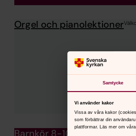
Orgel och pianolektioner
Välk
Samtycke
Vi använder kakor
Vissa av våra kakor (cookies
som förbättrar din användaru
plattformar. Läs mer om våra
Barnkör 8-10 år
Välkommen att anmäla