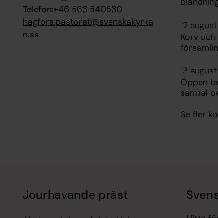
blandning
Telefon:
+46 563 540530
hagfors.pastorat@svenskakyrka
12 august
n.se
Korv och
församli
13 august
Öppen bes
samtal o
Se fler 
Jourhavande präst
Svens