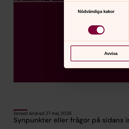
Samtyckesval
Nödvändiga kakor
Avvisa
Senast ändrad 27 maj 2026
Synpunkter eller frågor på sidans i