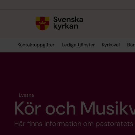
Till innehållet
Till undermeny
Kontaktuppgifter
Lediga tjänster
Kyrkoval
Bar
Lyssna
Kör och Musik
Här finns information om pastoratet