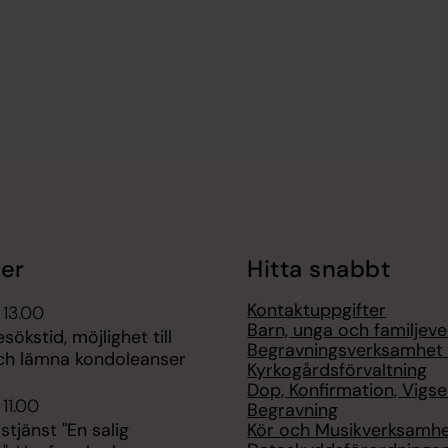
er
Hitta snabbt
Kontaktuppgifter
 13.00
Barn, unga och familjev
ökstid, möjlighet till
Begravningsverksamhet
ch lämna kondoleanser
Kyrkogårdsförvaltning
Dop, Konfirmation, Vigsel
 11.00
Begravning
Kör och Musikverksamh
tjänst "En salig