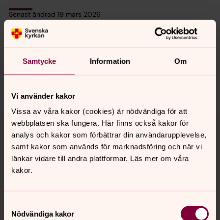
Senast ändrad 19 mars 2026
Synpunkter eller frågor på sidans
innehåll?
hagfors.pastorat@svenskakyrkan.se
Samtycke
Information
Om
Dela
Vi använder kakor
Vissa av våra kakor (cookies) är nödvändiga för att
Tillbaka till toppen
Tillbaka till innehållet
webbplatsen ska fungera. Här finns också kakor för
analys och kakor som förbättrar din användarupplevelse,
samt kakor som används för marknadsföring och när vi
länkar vidare till andra plattformar. Läs mer om våra
Kontakt
kakor.
Kalender
Samtyckesval
Nödvändiga kakor