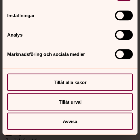
Hitta snabbt
Inställningar
Analys
Sociala kanaler
Marknadsföring och sociala medier
Tillåt alla kakor
Jourhavande präst
Akut samtals- och krisstöd. Prata eller chatta anonymt
Tillåt urval
med en präst på kvällar och nätter.
Avvisa
Chatt
Digitalt brev