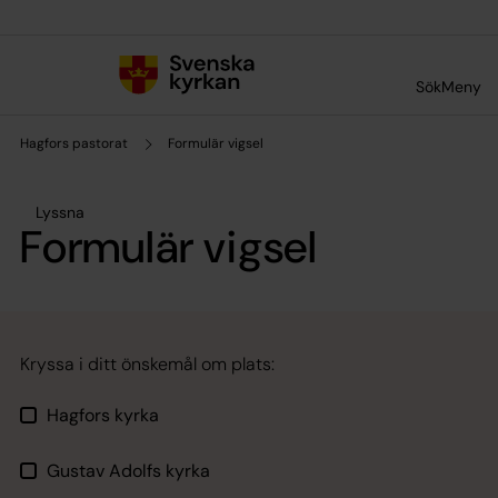
Till innehållet
Till undermeny
Sök
Meny
Hagfors pastorat
Formulär vigsel
Lyssna
Formulär vigsel
Kryssa i ditt önskemål om plats:
Hagfors kyrka
Gustav Adolfs kyrka