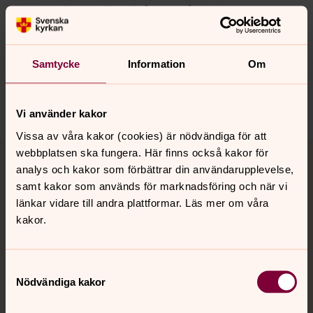
Synpunkter eller frågor på sidans
innehåll?
habo.pastorat@svenskakyrkan.se
Samtycke
Information
Om
Dela
Vi använder kakor
Vissa av våra kakor (cookies) är nödvändiga för att
Tillbaka till toppen
Tillbaka till innehållet
webbplatsen ska fungera. Här finns också kakor för
analys och kakor som förbättrar din användarupplevelse,
samt kakor som används för marknadsföring och när vi
länkar vidare till andra plattformar. Läs mer om våra
Kontakt
kakor.
Kalender
Samtyckesval
Nödvändiga kakor