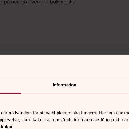
r på nordiskt vemod, bolivianska
ustuna kyrka
Information
 Wheeler och Art Farmer samt vår
) är nödvändiga för att webbplatsen ska fungera. Här finns ocks
pplevelse, samt kakor som används för marknadsföring och när vi
 kakor.