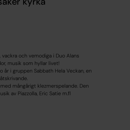
rsåker kyrka
a, vackra och vemodiga i Duo Alans
or, musik som hyllar livet!
io år i gruppen Sabbath Hela Veckan, en
låtskrivande.
r med mångårigt klezmerspelande. Den
 av Piazzolla, Eric Satie m.fl