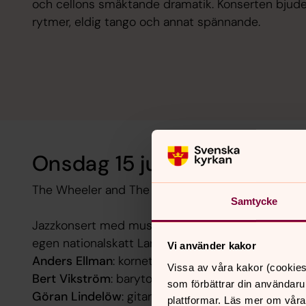
och cellons smäktande dramatik. Konserten bjude
rytmer, eldig tango och annat spännande.
Onsdag 15 juli kl 18.30 i Fr
The Wheeler and The Farmer
Samtycke
Jazzkonsert med musik av trumpetgenierna Kenny
egen nationalskatt Lars Gullin
Vi använder kakor
Anders Ellman
: kornett och flügelhorn
Vissa av våra kakor (cookies
Bert Vikström
: barytonsaxofon
som förbättrar din användaru
Göran Lindelöw
: gitarr
plattformar. Läs mer om våra