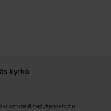
näs kyrka
et uttrycksfull, med gitarrens lätthet