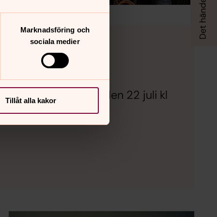
Marknadsföring och
sociala medier
Vokalensemble
rmusiken. Onsdag den 22 juli kl
Tillåt alla kakor