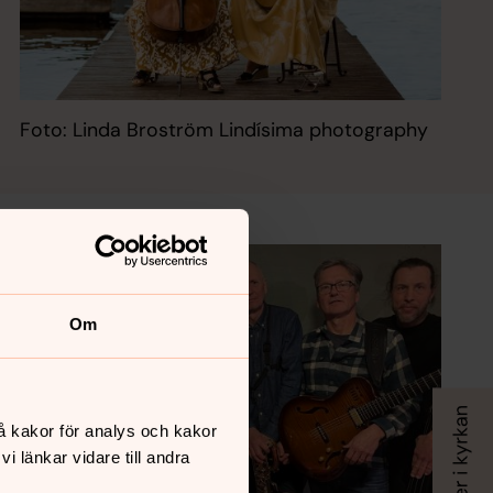
Foto: Linda Broström Lindísima photography
Om
å kakor för analys och kakor
 länkar vidare till andra