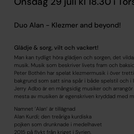
Onsdag 29 juli kl 18.30 i To
Duo Alan - Klezmer and beyond!
Glädje & sorg, vilt och vackert!
Man kan tydligt höra glädjen och sorgen, det vild
musik. Musik som beskriver livets fram och baksid
Peter Bothén har spelat klezmermusik i över trett
bakgrund som satt sina spår i både spelstil och i 
Jerry Adbo är en mångsidig musiker och arrangö
mesta av musiken är egenskriven kryddad med musik
Namnet ’Alan’ är tillägnad
Alan Kurdi; den treåriga kurdiska
pojken som drunknade i medelhavet
2015 på flykt från kriget i Syrien.