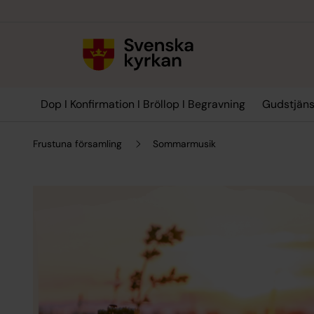
Till innehållet
Till undermeny
Dop I Konfirmation I Bröllop I Begravning
Gudstjäns
Frustuna församling
Sommarmusik