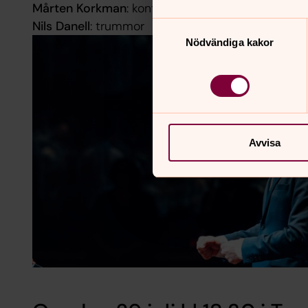
Mårten Korkman
: kontrabas
Nils Danell
: trummor
Samtyckesval
Nödvändiga kakor
Avvisa