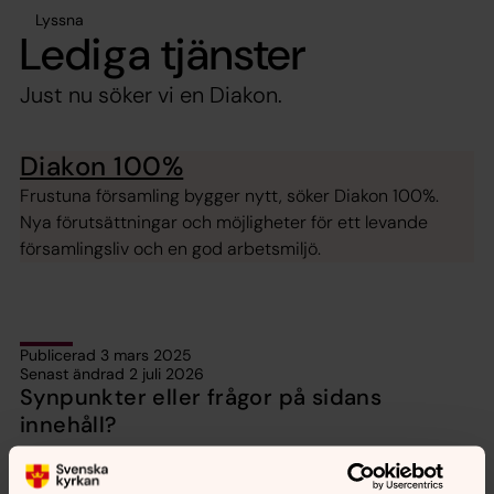
Lyssna
Lediga tjänster
Just nu söker vi en Diakon.
Diakon 100%
Frustuna församling bygger nytt, söker Diakon 100%.
Nya förutsättningar och möjligheter för ett levande
församlingsliv och en god arbetsmiljö.
Publicerad 3 mars 2025
Senast ändrad 2 juli 2026
Synpunkter eller frågor på sidans
innehåll?
frustuna.forsamling@svenskakyrkan.se