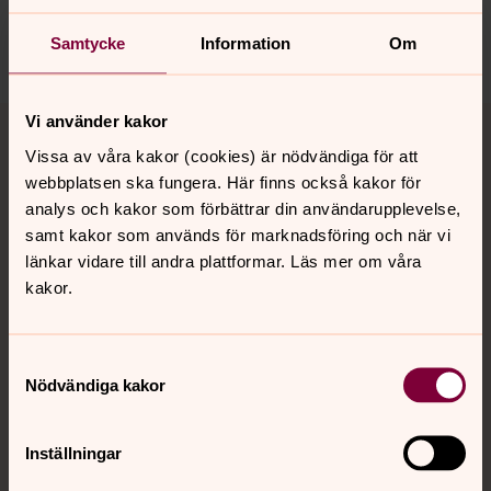
Dela
Samtycke
Information
Om
Tillbaka till toppen
Tillbaka till innehållet
Vi använder kakor
Vissa av våra kakor (cookies) är nödvändiga för att
webbplatsen ska fungera. Här finns också kakor för
analys och kakor som förbättrar din användarupplevelse,
Kontakt
samt kakor som används för marknadsföring och när vi
länkar vidare till andra plattformar. Läs mer om våra
kakor.
Kalender
Samtyckesval
Hitta snabbt
Nödvändiga kakor
Inställningar
Sociala kanaler