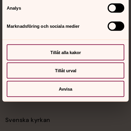
Analys
Marknadsföring och sociala medier
Jourhavande präst
Tillåt alla kakor
Akut samtals- och krisstöd. Prata eller chatta anonymt
med en präst på kvällar och nätter.
Tillåt urval
Chatt
Digitalt brev
Avvisa
Telefon 112
Svenska kyrkan