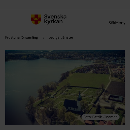
Till innehållet
Till undermeny
Sök
Meny
Frustuna församling
Lediga tjänster