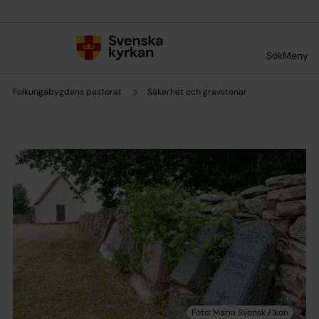
Till innehållet
Till undermeny
Sök
Meny
Folkungabygdens pastorat
Säkerhet och gravstenar