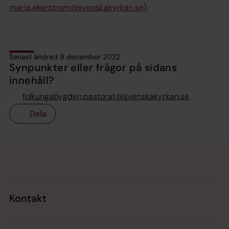
maria.akerstrom@svenskakyrkan.se
).
Senast ändrad 9 december 2022
Synpunkter eller frågor på sidans
innehåll?
folkungabygden.pastorat@svenskakyrkan.se
Dela
Tillbaka till toppen
Tillbaka till innehållet
Kontakt