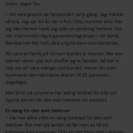
lyckor, säger Siv.
– Att vara gravid var fantastiskt varje gång. Jag mådde
så bra. Jag var 44 år när vi fick Otto, nummer åtta. När
jag blev farmor hade jag själv en sexåring hemma. Det
har inte funnits några generationsgränser i vår familj.
Barnbarnen har haft våra yngsta barn som kompisar.
Att vara en familj på tio runt bordet är mycket. När sen
barnen växer upp och skaffar egna familjer, då kan vi
tala om att vara många runt bordet, menar Siv som
summerar den närmaste ­skaran till 35 personer i
dagsläget.
Men brist på utrymme har aldrig hindrat Siv från att
öppna dörren för den som behöver en sovplats.
En säng för den som behöver
– Här har alltid stått en säng bäddad för den som
behöver. Bor man på landet så får man se till att
kompisar kan sova över. Och att det finns mat i skåpen.