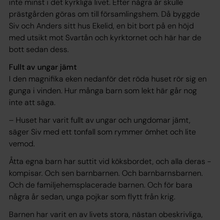
inte minst i det kyrkliga livet. Efter några år skulle
prästgården göras om till församlingshem. Då byggde
Siv och Anders sitt hus Ekelid, en bit bort på en höjd
med utsikt mot Svartån och kyrktornet och här har de
bott sedan dess.
Fullt av ungar jämt
I den magnifika eken nedanför det röda huset rör sig en
gunga i vinden. Hur många barn som lekt här går nog
inte att säga.
– Huset har varit fullt av ungar och ungdomar jämt,
säger Siv med ett tonfall som rymmer ömhet och lite
vemod.
Åtta egna barn har suttit vid köksbordet, och alla deras ­
kompisar. Och sen barnbarnen. Och barnbarnsbarnen.
Och de familjehemsplacerade barnen. Och för bara
några år sedan, unga pojkar som flytt från krig.
Barnen har varit en av livets stora, nästan obeskrivliga,