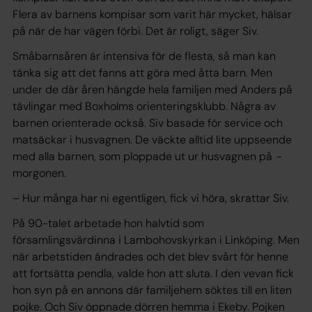
Flera av barnens kompisar som varit här mycket, hälsar
på när de har vägen förbi. Det är roligt, säger Siv.
Småbarnsåren är intensiva för de flesta, så man kan
tänka sig att det fanns att göra med åtta barn. Men
under de där åren hängde hela familjen med Anders på
tävlingar med Boxholms orienteringsklubb. Några av
barnen orienterade också. Siv basade för service och
matsäckar i husvagnen. De väckte alltid lite uppseende
med alla barnen, som ploppade ut ur husvagnen på ­
morgonen.
– Hur många har ni egentligen, fick vi höra, skrattar Siv.
På 90-talet arbetade hon halvtid som
församlingsvärdinna i Lambohovskyrkan i Linköping. Men
när arbetstiden ändrades och det blev svårt för henne
att fortsätta pendla, valde hon att sluta. I den vevan fick
hon syn på en annons där familjehem söktes till en liten
pojke. Och Siv öppnade dörren hemma i Ekeby. Pojken