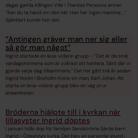
dagar gamla killingen Ville i Therése Perssons armar.
”Kan du ta hand om den här. Han har ingen mamma …”
Självklart kunde hon det.
”Antingen gräver man ner sig eller
så gör man något”
Ingrid startade en leva-vidare-grupp – ”Det är de små
vardagsminnena som är svårast att hantera. Sånt där vi
gjorde varje dag tillsammans.” Det har gått två år sedan
Ingrid Norén i Boxholm miste sin man, Karl-Johan. Att
starta en leva-vidare-grupp blev en väg ut ur
ensamheten.
Bröderna hjälpte till i kyrkan när
lillasyster Ingrid döptes
I januari hölls dop för familjen Sandströms fjärde barn
Ingrid, i Ödeshögs kyrka. Det blev en personlig stund i