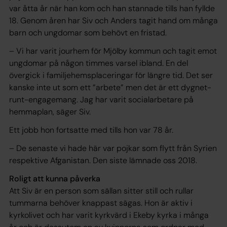
var åtta år när han kom och han stannade tills han fyllde
18. Genom åren har Siv och Anders tagit hand om många
barn och ungdomar som behövt en fristad.
– Vi har varit jourhem för Mjölby kommun och tagit emot
ungdomar på någon timmes varsel ibland. En del
övergick i familjehemsplaceringar för längre tid. Det ser
kanske inte ut som ett ”arbete” men det är ett dygnet-
runt-engagemang. Jag har varit socialarbetare på
hemmaplan, säger Siv.
Ett jobb hon fortsatte med tills hon var 78 år.
– De senaste vi hade här var pojkar som flytt från Syrien
r­espektive Afganistan. Den siste lämnade oss 2018.
Roligt att kunna påverka
Att Siv är en person som sällan sitter still och rullar
tummarna behöver knappast sägas. Hon är aktiv i
kyrkolivet och har varit kyrkvärd i Ekeby kyrka i många