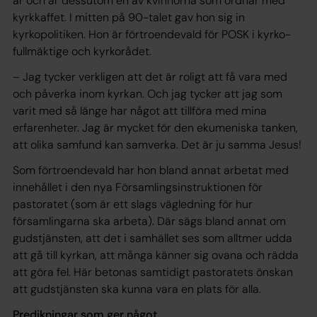
år och är dessutom en av ­kvinnorna som ordnar med
kyrkkaffet. I mitten på 90-talet gav hon sig in
kyrkopolitiken. Hon är förtroendevald för POSK i kyrko­
fullmäktige och kyrkorådet.
– Jag tycker verkligen att det är roligt att få vara med
och påverka inom kyrkan. Och jag tycker att jag som
varit med så länge har något att tillföra med mina
erfarenheter. Jag är mycket för den ekumeniska tanken,
att olika samfund kan samverka. Det är ju samma Jesus!
Som förtroendevald har hon bland annat arbetat med
innehållet i den nya Församlingsinstruktionen för
pastoratet (som är ett slags vägledning för hur
församlingarna ska arbeta). Där sägs bland annat om
gudstjänsten, att det i samhället ses som alltmer udda
att gå till kyrkan, att många känner sig ovana och rädda
att göra fel. Här betonas samtidigt pastoratets önskan
att gudstjänsten ska kunna vara en plats för alla.
Predikningar som ger något