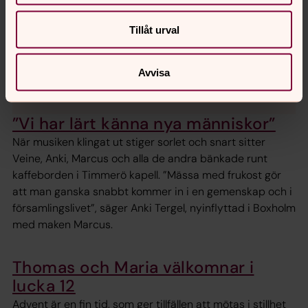
göra ingenting. Måste ha något i händerna
Tillåt urval
åtminstone. Men en bra bok i sängen fungerar. Att
köra bil är också väldigt avkopplande tycker jag.
Gärna långt. Och utan radio eller annat som stör, så
Avvisa
att tankarna kan få löpa fritt.”
”Vi har lärt känna nya människor”
När musiken klingat ut stiger sorlet och snart sitter
Veine, Anki, Marcus och alla de andra bänkade runt
kaffeborden i Timmerö kapell. ”Mässa med frukost gör
att man ganska snabbt kommer in i en gemenskap och i
församlingslivet”, säger Anki Tergel, nyinflyttad i Boxholm
med maken Marcus.
Thomas och Maria ­välkomnar i
lucka 12
Advent är en fin tid, som ger tillfällen att mötas i stillhet