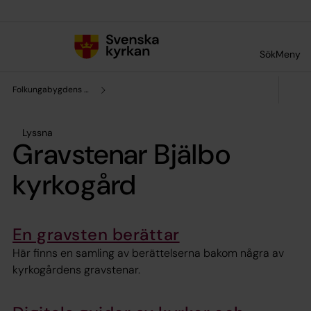
Till innehållet
Till undermeny
Sök
Meny
Folkungabygdens pastorat
Lyssna
Gravstenar Bjälbo
kyrkogård
En gravsten berättar
Här finns en samling av berättelserna bakom några av
kyrkogårdens gravstenar.