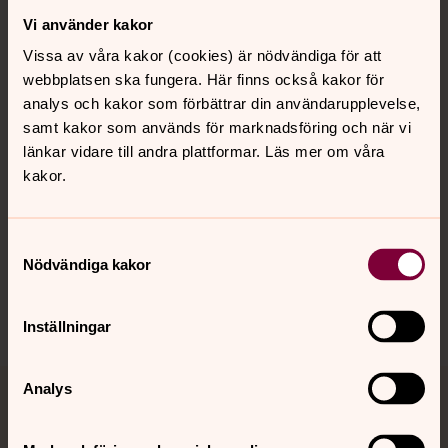
Vi använder kakor
Kontakt
Vissa av våra kakor (cookies) är nödvändiga för att
webbplatsen ska fungera. Här finns också kakor för
Kalender
analys och kakor som förbättrar din användarupplevelse,
samt kakor som används för marknadsföring och när vi
länkar vidare till andra plattformar. Läs mer om våra
kakor.
Hitta snabbt
Samtyckesval
Sociala kanaler
Nödvändiga kakor
Inställningar
Analys
Jourhavande präst