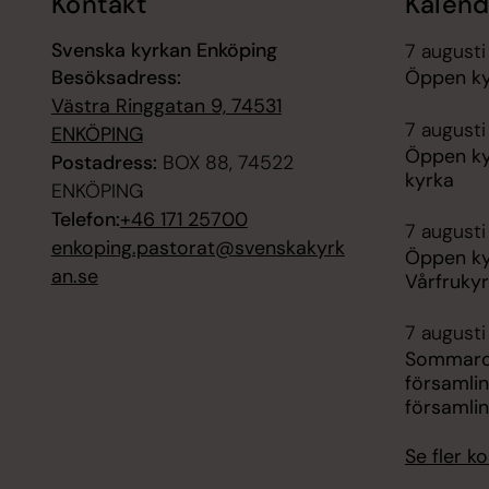
Kontakt
Kalend
Svenska kyrkan Enköping
7 augusti
Besöksadress:
Öppen kyr
Västra Ringgatan 9, 74531
7 augusti
ENKÖPING
Öppen ky
Postadress:
BOX 88, 74522
kyrka
ENKÖPING
Telefon:
+46 171 25700
7 augusti
enkoping.pastorat@svenskakyrk
Öppen ky
an.se
Vårfruky
7 augusti 
Sommarca
församli
församli
Se fler 