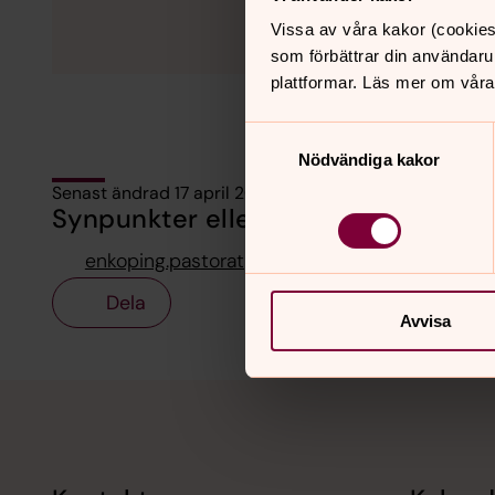
Vissa av våra kakor (cookies
som förbättrar din användaru
plattformar. Läs mer om våra
Samtyckesval
Nödvändiga kakor
Senast ändrad 17 april 2025
Synpunkter eller frågor på sidans i
enkoping.pastorat@svenskakyrkan.se
Dela
Avvisa
Tillbaka till toppen
Tillbaka till innehållet