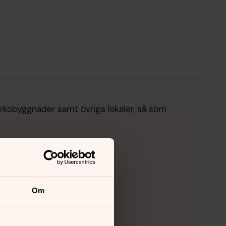
yrkobyggnader samt övriga lokaler, så som
Om