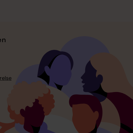
en
relse