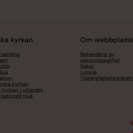
ka kyrkan
Om webbplats
örsamling
Behandling av
lem
personuppgifter
jobb
Kakor
åva
Lyssna
ation
Tillgänglighetsredogö
nska kyrkan
 kyrkan i utlandet
nationell nivå