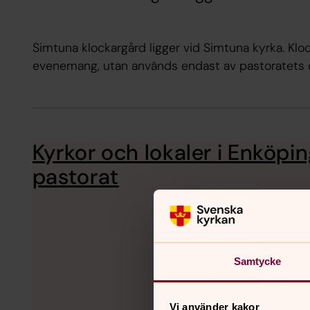
Simtuna klockargård ligger vid Simtuna kyrka. Klo
evenemang, utan används endast av pastoratets
Kyrkor och lokaler i Enköpi
pastorat
Samtycke
Vi använder kakor