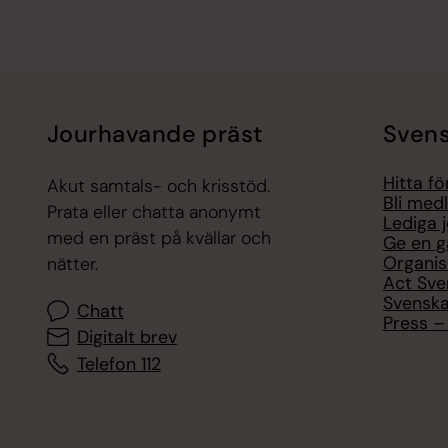
Jourhavande präst
Svens
Hitta f
Akut samtals- och krisstöd.
Bli med
Prata eller chatta anonymt
Lediga 
med en präst på kvällar och
Ge en g
Organis
nätter.
Act Sve
Svenska
Chatt
Press – 
Digitalt brev
Telefon 112