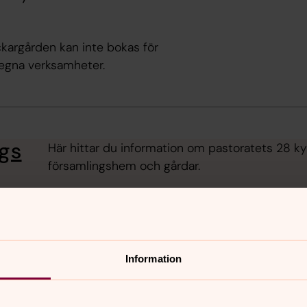
ckargården kan inte bokas för
 egna verksamheter.
ngs
Här hittar du information om pastoratets 28 k
församlingshem och gårdar.
Information