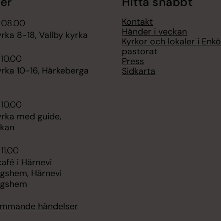
er
Hitta snabbt
Kontakt
 08.00
Händer i veckan
ka 8-18, Vallby kyrka
Kyrkor och lokaler i Enk
pastorat
 10.00
Press
rka 10-16, Härkeberga
Sidkarta
 10.00
rka med guide,
rkan
11.00
fé i Härnevi
ngshem, Härnevi
ngshem
kommande händelser