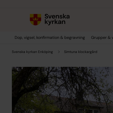
Till innehållet
Till undermeny
Dop, vigsel, konfirmation & begravning
Grupper & 
Svenska kyrkan Enköping
Simtuna klockargård