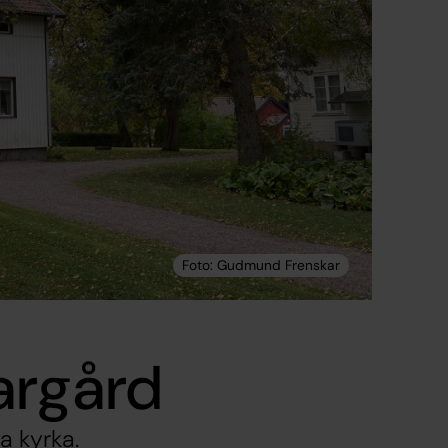
argård
a kyrka.