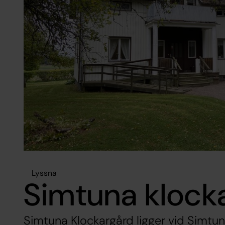
Lyssna
Simtuna klock
Simtuna Klockargård ligger vid Simtun